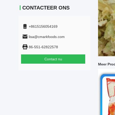
CONTACTEER ONS
+8615156054169
lisa@cmarkfoods.com
86-551-62822578
Contact nu
Meer Pro