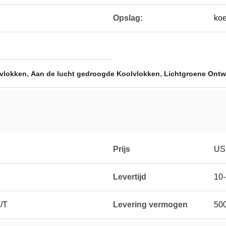
Opslag:
koe
,
,
lvlokken
Aan de lucht gedroogde Koolvlokken
Lichtgroene Ontw
Prijs
US
Levertijd
10
T/T
Levering vermogen
50