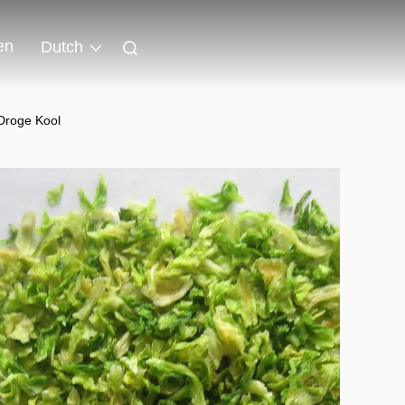
en
Dutch
Droge Kool