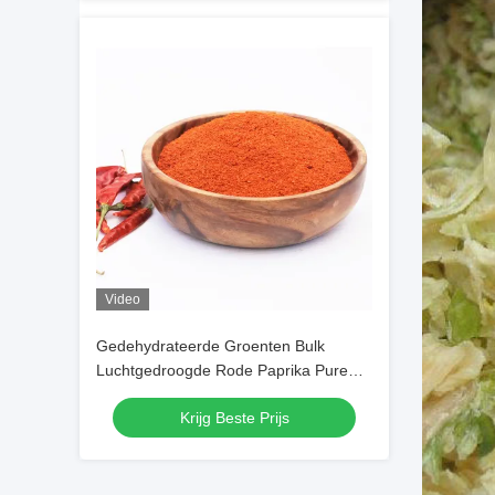
Video
Gedehydrateerde Groenten Bulk
Luchtgedroogde Rode Paprika Pure
SHU30000 Rode Chilipeper Poeder
Krijg Beste Prijs
Chilipoeder