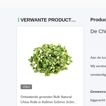
Produc
VERWANTE PRODUCTEN
De Chi
Aan de lu
Wij verstr
omstandig
Video
Gemeensc
Ontwaterde groenten Bulk Natural
bijgerech
Chive Rolls in 8x8mm 5x5mm 3x3mm