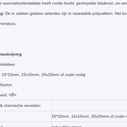
savooiekoolinstallatie heeft ronde hoofd, gerimpelde bladeren, en e
ng:
De in zakken gedane selecties zijn in resealable polyzakken. Het b
rtondoos.
mschrijving
lvlokken
e: 10*10mm, 15x15mm, 20x20mm of zoals nodig
 Karton
<8>
heid:
 & chemische vereisten
10*10mm, 15x15mm, 20x20mm of zoals n