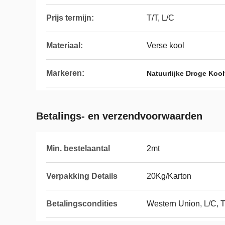
Prijs termijn:
T/T, L/C
Materiaal:
Verse kool
Markeren:
Natuurlijke Droge Koo
Betalings- en verzendvoorwaarden
Min. bestelaantal
2mt
Verpakking Details
20Kg/Karton
Betalingscondities
Western Union, L/C, 