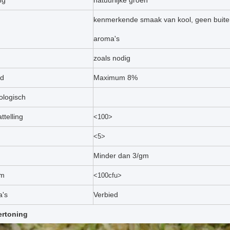
ng
natuurlijke groen
kenmerkende smaak van kool, geen buite
aroma's
zoals nodig
id
Maximum 8%
ologisch
ttelling
<100>
<5>
Minder dan 3/gm
rm
<100cfu>
a's
Verbied
ertoning