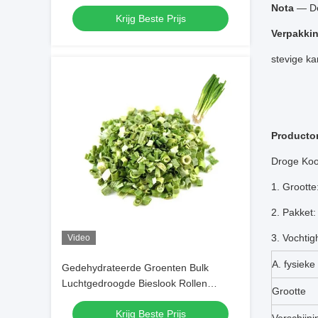
Groottes Geen additieven Leverancier
Nota
— De 
Krijg Beste Prijs
Verpakki
stevige ka
Producto
Droge Koo
1. Groott
2. Pakket:
3. Vochtig
Video
A. fysieke
Gedehydrateerde Groenten Bulk
Luchtgedroogde Bieslook Rollen
Grootte
3*3mm 5*5mm Natuurlijke Kleur Smaak
Krijg Beste Prijs
Geen Toevoegingen Max 7% Vocht