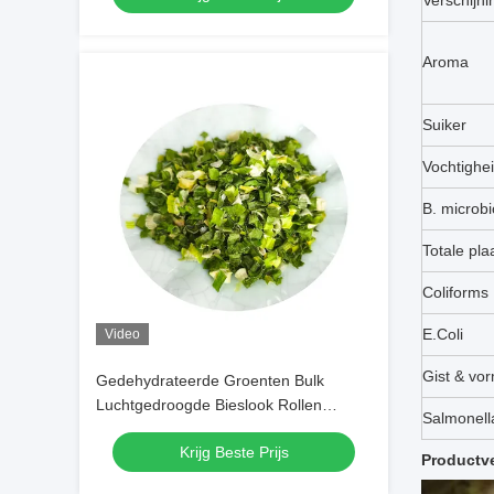
Verschijni
Kartonnen Verpakking Hoge Kwaliteit
Aroma
Suiker
Vochtighe
B. microbi
Totale plaa
Coliforms
E.Coli
Video
Gist & vo
Gedehydrateerde Groenten Bulk
Luchtgedroogde Bieslook Rollen
Salmonell
3*3mm 5*5mm Met Natuurlijke Kleur
Krijg Beste Prijs
En Smaak
Productv