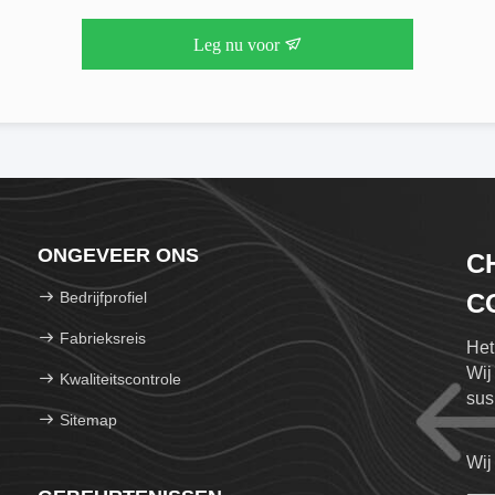
Leg nu voor
ONGEVEER ONS
C
Bedrijfprofiel
CO
Fabrieksreis
Het
Wij
Kwaliteitscontrole
sus
Sitemap
cert
Wij