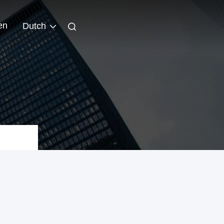
en
Dutch