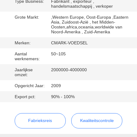
NEEM
Type Business:
Fabrikant , exporteur ,
handelsmaatschappij , verkoper
CONTACT
Grote Markt:
,Western Europe, Oost-Europa ,Eastern
MET
Asia, Zuidoost-Azië , het Midden-
Oosten,africa,oceania,worldwide van
ONS
Noord-Amerika , Zuid-Amerika
OP
Merken:
CMARK-VOEDSEL
Aantal
50~105
NIEUWS
werknemers:
Jaarlijkse
2000000-4000000
omzet:
GEVALLEN
Opgericht Jaar:
2009
Export pct:
90% - 100%
VRAAG
EEN
OFFERTE
Fabrieksreis
Kwaliteitscontrole