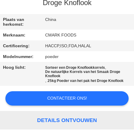
NEEM
Droge Knoflook
CONTACT
MET
Plaats van
China
herkomst:
ONS
Merknaam:
CMARK FOODS
OP
Certificering:
HACCP,ISO,FDA,HALAL
Modelnummer:
poeder
NIEUWS
Hoog licht:
,
Sorteer een Droge Knoflookkorrels
De natuurlijke Korrels van het Smaak Droge
GEVALLEN
Knoflook
,
25kg Poeder van het pak het Droge Knoflook
VRAAG
CONTACTEER ONS!
EEN
OFFERTE
DETAILS ONTVOUWEN