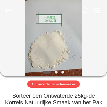
MARK
FOODS
TRADING
CO.,LTD..
All
Rights
Reserved.
THUIS
PRODUCTEN
OVER
ONS
FABRIEKSTOUR
Ontwaterde Groentenmassa
KWALITEITSCONTROLE
Sorteer een Ontwaterde 25kg-de
Korrels Natuurlijke Smaak van het Pak