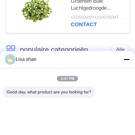
Groenten Bulk
Luchtgedroogde
Bieslook Rollen 3*3mm
USD5500/MT-USD6700/MT MOQ:2mt
5*5mm Natuurlijke
CONTACT
Kleur Smaak Geen
Toevoegingen Max 7%
Vocht Kartonnen
populaire categorieën
Verpakking Hoge
Alle
Kwaliteit
Lisa shan
Japanse
Droge Broodcrumbs
broodcrumbs
3:47 PM
Good day, what product are you looking for?
Gehele het
Geroosterd Zeewier
Broodcrumbs van
Nori
Tarwepanko
Zuiver Wasabi-
Droge
Poeder
Wortelspaanders