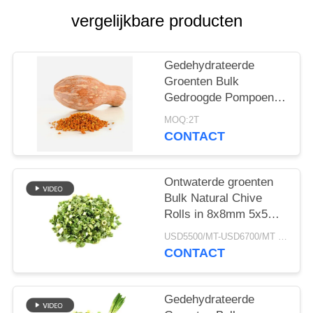
SITEMAP
vergelijkbare producten
PRIVACYBELEID
Gedehydrateerde
Groenten Bulk
Gedroogde Pompoen
Korrelig
MOQ:2T
Luchtgedroogde Stijl
CONTACT
Ontwaterde groenten
Bulk Natural Chive
Rolls in 8x8mm 5x5mm
3x3mm Groottes Geen
USD5500/MT-USD6700/MT MOQ:2mt
additieven Leverancier
CONTACT
Gedehydrateerde