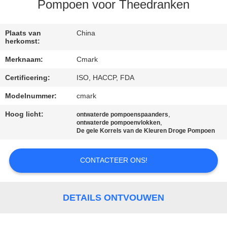
NEEM
Pompoen voor Theedranken
CONTACT
MET
Plaats van
China
herkomst:
ONS
Merknaam:
Cmark
OP
Certificering:
ISO, HACCP, FDA
Modelnummer:
cmark
NIEUWS
Hoog licht:
,
ontwaterde pompoenspaanders
,
ontwaterde pompoenvlokken
GEVALLEN
De gele Korrels van de Kleuren Droge Pompoen
CONTACTEER ONS!
VRAAG
EEN
OFFERTE
DETAILS ONTVOUWEN