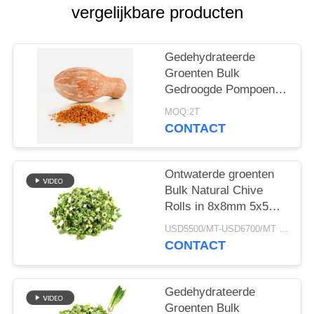
SITEMAP
vergelijkbare producten
PRIVACYBELEID
Gedehydrateerde
Groenten Bulk
Gedroogde Pompoen
Korrelig
MOQ:2T
Luchtgedroogde Stijl
CONTACT
Ontwaterde groenten
Bulk Natural Chive
Rolls in 8x8mm 5x5mm
3x3mm Groottes Geen
USD5500/MT-USD6700/MT MOQ:2mt
additieven Leverancier
CONTACT
Gedehydrateerde
Groenten Bulk