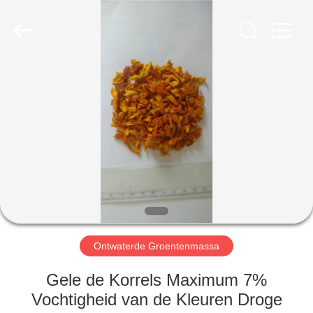
MARK
FOODS
TRADING
CO.,LTD..
All
Rights
Reserved.
THUIS
PRODUCTEN
OVER
ONS
FABRIEKSTOUR
Ontwaterde Groentenmassa
KWALITEITSCONTROLE
Gele de Korrels Maximum 7%
Vochtigheid van de Kleuren Droge