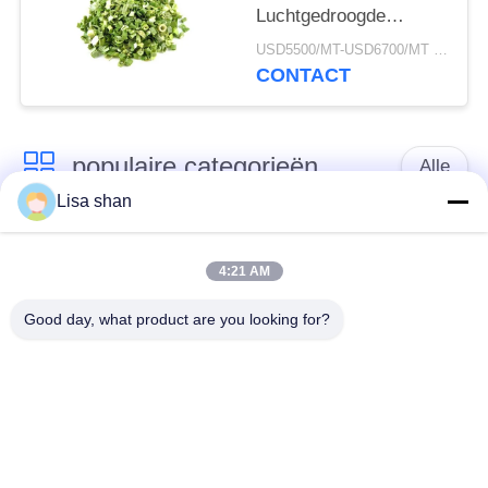
Luchtgedroogde
Bieslook Rollen 3*3mm
USD5500/MT-USD6700/MT MOQ:2mt
5*5mm Natuurlijke
CONTACT
Kleur Smaak Geen
Toevoegingen Max 7%
Vocht Kartonnen
populaire categorieën
Verpakking Hoge
Alle
Kwaliteit
Lisa shan
Japanse
Droge Broodcrumbs
broodcrumbs
4:21 AM
Good day, what product are you looking for?
Gehele het
Geroosterd Zeewier
Broodcrumbs van
Nori
Tarwepanko
Zuiver Wasabi-
Droge
Poeder
Wortelspaanders