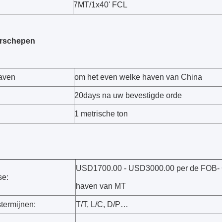
7MT/1x40' FCL
erschepen
aven
om het even welke haven van China
20days na uw bevestigde orde
1 metrische ton
USD1700.00 - USD3000.00 per de FOB-
se:
haven van MT
termijnen:
T/T, L/C, D/P…