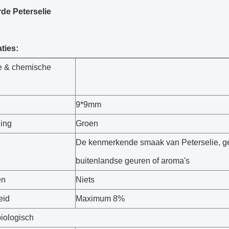
de Peterselie
ties:
ke & chemische
9*9mm
ning
Groen
De kenmerkende smaak van Peterselie, g
buitenlandse geuren of aroma's
en
Niets
eid
Maximum 8%
biologisch