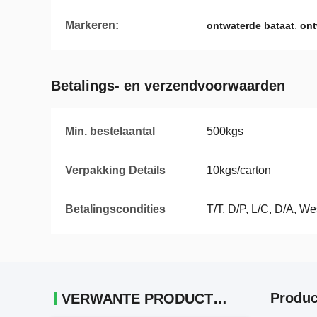
Markeren:
,
ontwaterde bataat
ont
Betalings- en verzendvoorwaarden
Min. bestelaantal
500kgs
Verpakking Details
10kgs/carton
Betalingscondities
T/T, D/P, L/C, D/A, W
Produc
VERWANTE PRODUCTEN