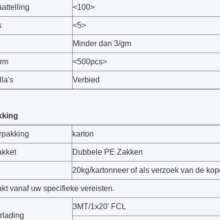
aattelling
<100>
s
<5>
Minder dan 3/gm
orm
<500pcs>
la's
Verbied
kking
rpakking
karton
akket
Dubbele PE Zakken
20kg/kartonneer of als verzoek van de kop
kt vanaf uw specifieke vereisten.
3MT/1x20' FCL
rlading