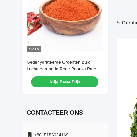
5.
Certifi
Video
Gedehydrateerde Groenten Bulk
Luchtgedroogde Rode Paprika Pure
SHU30000 Rode Chilipeper Poeder
Krijg Beste Prijs
Chilipoeder
CONTACTEER ONS
+8615156054169