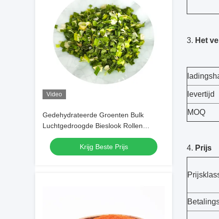
3.
Het v
ladingsh
levertijd
Video
MOQ
Gedehydrateerde Groenten Bulk
Luchtgedroogde Bieslook Rollen
3*3mm 5*5mm Met Natuurlijke Kleur
Krijg Beste Prijs
En Smaak
4.
Prijs
Prijsklas
Betalings