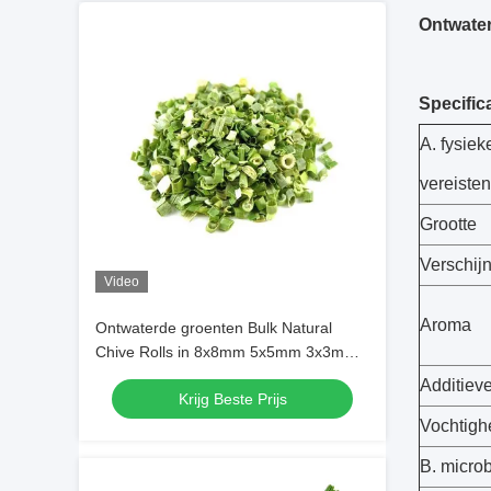
Ontwater
Specifica
A. fysie
vereisten
Grootte
Verschij
Video
Aroma
Ontwaterde groenten Bulk Natural
Chive Rolls in 8x8mm 5x5mm 3x3mm
Groottes Geen additieven Leverancier
Additiev
Krijg Beste Prijs
Vochtigh
B. micro