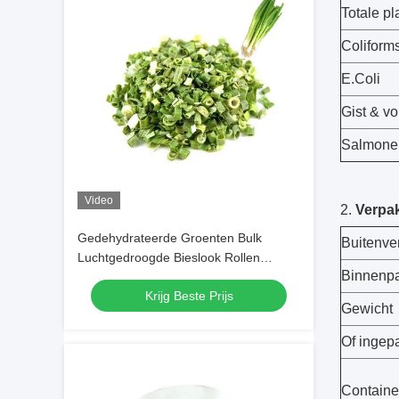
Totale pl
Coliform
E.Coli
Gist & v
Salmonel
Video
2.
Verpa
Gedehydrateerde Groenten Bulk
Buitenve
Luchtgedroogde Bieslook Rollen
Binnenp
3*3mm 5*5mm Natuurlijke Kleur Smaak
Krijg Beste Prijs
Geen Toevoegingen Max 7% Vocht
Gewicht
Kartonnen Verpakking Hoge Kwaliteit
Of ingepa
Containe