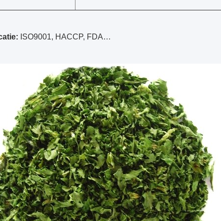
catie:
ISO9001, HACCP, FDA…