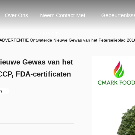
Over Ons
Neem Contact Met
Gebeurteniss
Ons Op
 ADVERTENTIE Ontwaterde Nieuwe Gewas van het Peterselieblad 2018
ieuwe Gewas van het
CCP, FDA-certificaten
n