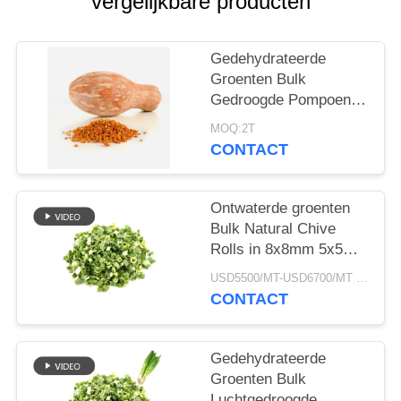
vergelijkbare producten
SITEMAP
PRIVACYBELEID
Gedehydrateerde
Groenten Bulk
Gedroogde Pompoen
Korrelig
MOQ:2T
Luchtgedroogde Stijl
CONTACT
Ontwaterde groenten
Bulk Natural Chive
Rolls in 8x8mm 5x5mm
3x3mm Groottes Geen
USD5500/MT-USD6700/MT MOQ:2mt
additieven Leverancier
CONTACT
Gedehydrateerde
Groenten Bulk
Luchtgedroogde