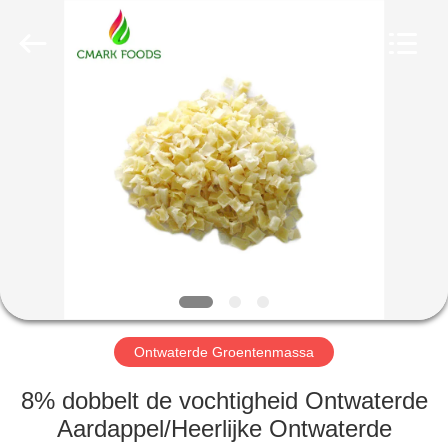
MARK
FOODS
TRADING
CO.,LTD..
All
Rights
Reserved.
THUIS
PRODUCTEN
OVER
ONS
FABRIEKSTOUR
Ontwaterde Groentenmassa
KWALITEITSCONTROLE
8% dobbelt de vochtigheid Ontwaterde
Aardappel/Heerlijke Ontwaterde