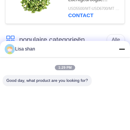
Bieslook Rollen 3*3mm
USD5500/MT-USD6700/MT MOQ:2mt
5*5mm Natuurlijke
CONTACT
Kleur Smaak Geen
Toevoegingen Max 7%
Vocht Kartonnen
populaire categorieën
Verpakking Hoge
Alle
Kwaliteit
Lisa shan
Japanse
Droge Broodcrumbs
broodcrumbs
1:29 PM
Good day, what product are you looking for?
Gehele het
Geroosterd Zeewier
Broodcrumbs van
Nori
Tarwepanko
Zuiver Wasabi-
Droge
Poeder
Wortelspaanders