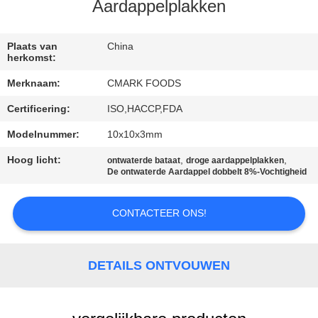
NEEM
Aardappelplakken
CONTACT
MET
Plaats van
China
herkomst:
ONS
Merknaam:
CMARK FOODS
OP
Certificering:
ISO,HACCP,FDA
Modelnummer:
10x10x3mm
NIEUWS
Hoog licht:
,
,
ontwaterde bataat
droge aardappelplakken
De ontwaterde Aardappel dobbelt 8%-Vochtigheid
GEVALLEN
CONTACTEER ONS!
VRAAG
EEN
DETAILS ONTVOUWEN
OFFERTE