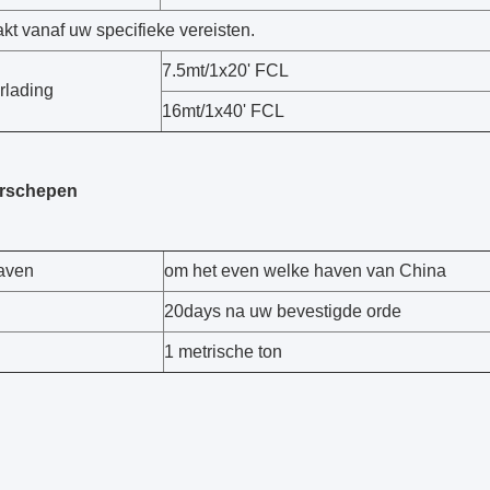
kt vanaf uw specifieke vereisten.
7.5mt/1x20' FCL
rlading
16mt/1x40' FCL
erschepen
aven
om het even welke haven van China
20days na uw bevestigde orde
1 metrische ton