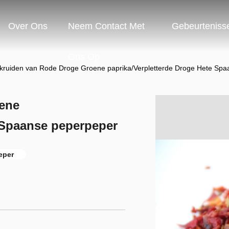
Over Ons
Neem Contact Met
Gebeurteniss
Ons Op
 kruiden van Rode Droge Groene paprika/Verpletterde Droge Hete Sp
oene
 Spaanse peperpeper
peper