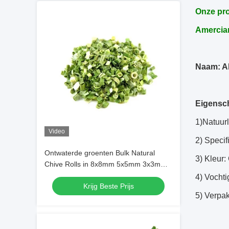
Onze pro
Amercian
Naam: A
Eigensc
1)Natuurl
Video
2) Speci
Ontwaterde groenten Bulk Natural
3) Kleur:
Chive Rolls in 8x8mm 5x5mm 3x3mm
Groottes Geen additieven Leverancier
4) Vocht
Krijg Beste Prijs
5) Verpak