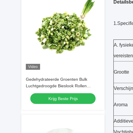
Detailsb
1.Specifi
A. fysie
vereisten
Video
Grootte
Gedehydrateerde Groenten Bulk
Luchtgedroogde Bieslook Rollen
Verschij
3*3mm 5*5mm Natuurlijke Kleur Smaak
Krijg Beste Prijs
Geen Toevoegingen Max 7% Vocht
Aroma
Kartonnen Verpakking Hoge Kwaliteit
Additiev
Vochtigh