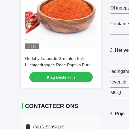
Of ingepa
Containe
Video
3.
Het v
Gedehydrateerde Groenten Bulk
Luchtgedroogde Rode Paprika Pure
SHU30000 Rode Chilipeper Poeder
ladingsh
Krijg Beste Prijs
Chilipoeder
levertijd
MOQ
CONTACTEER ONS
4.
Prijs
+8615156054169