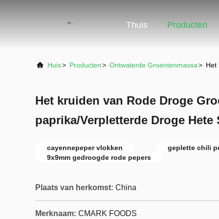
Thuis
Producten
Huis
>
Producten
>
Ontwaterde Groentenmassa
>
Het
Het kruiden van Rode Droge Gr
paprika/Verpletterde Droge Hete
cayennepeper vlokken
geplette chili 
9x9mm gedroogde rode pepers
Plaats van herkomst:
China
Merknaam:
CMARK FOODS