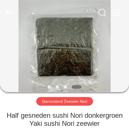
MARK
FOODS
TRADING
CO.,LTD..
All
Rights
Reserved.
THUIS
PRODUCTEN
OVER
ONS
FABRIEKSTOUR
Geroosterd Zeewier Nori
KWALITEITSCONTROLE
Half gesneden sushi Nori donkergroen
Yaki sushi Nori zeewier