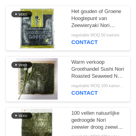
SITEMAP
Het gouden of Groene
Hoogtepunt van
PRIVACYBELEID
Zeewieryaki Nori
100pcs - grootte
negotiable MOQ:50 kartons
19x21cm
CONTACT
Warm verkoop
Groothandel Sushi Nori
Roasted Seaweed Nori
Sheets
negotiable MOQ:100 kartonnen
CONTACT
100 vellen natuurlijke
gedroogde Nori
zeewier droog zeewier
sushi Nori