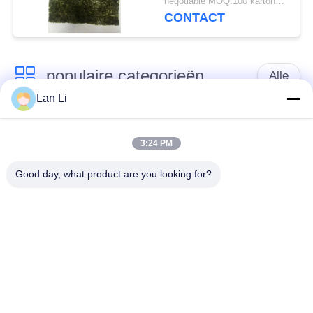
negotiable MOQ:100 kartonnen
CONTACT
populaire categorieën
Alle
Lan Li
Japanse
Droge Broodcrumbs
broodcrumbs
3:24 PM
Good day, what product are you looking for?
Gehele het
Geroosterd Zeewier
Broodcrumbs van
Nori
Tarwepanko
Zuiver Wasabi-
Droge
Poeder
Wortelspaanders
Droge Shiitake-