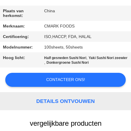
NEEM
CONTACT
Plaats van
China
herkomst:
MET
Merknaam:
CMARK FOODS
ONS
Certificering:
ISO,HACCP, FDA, HALAL
OP
Modelnummer:
100sheets, 50sheets
NIEUWS
Hoog licht:
,
Half gesneden Sushi Nori
Yaki Sushi Nori zeewier
,
Donkergroene Sushi Nori
GEVALLEN
CONTACTEER ONS!
VRAAG
DETAILS ONTVOUWEN
EEN
OFFERTE
vergelijkbare producten