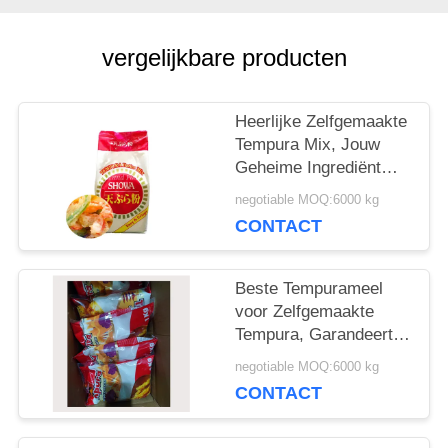
VRAAG
EEN
vergelijkbare producten
OFFERTE
​Heerlijke Zelfgemaakte
Tempura Mix, Jouw
SITEMAP
Geheime Ingrediënt
voor het Creëren van
negotiable MOQ:6000 kg
Knapperige, Gouden en
CONTACT
Onweerstaanbare
PRIVACYBELEID
Maaltijden​
Beste Tempurameel
voor Zelfgemaakte
Tempura, Garandeert
een Knapperige
negotiable MOQ:6000 kg
Buitenkant en Zachte,
CONTACT
Perfect Gegaarde
Binnenkant​