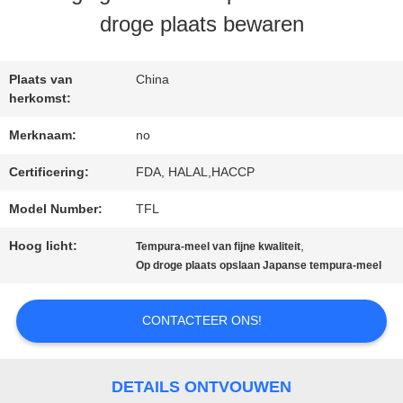
droge plaats bewaren
NEEM
Plaats van
China
CONTACT
herkomst:
MET
Merknaam:
no
ONS
Certificering:
FDA, HALAL,HACCP
Model Number:
TFL
OP
Hoog licht:
,
Tempura-meel van fijne kwaliteit
Op droge plaats opslaan Japanse tempura-meel
NIEUWS
CONTACTEER ONS!
GEVALLEN
DETAILS ONTVOUWEN