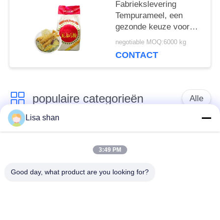
Fabriekslevering
Tempurameel, een
gezonde keuze voor
het creëren van lichte,
negotiable MOQ:6000 kg
knapperige en heerlijke
CONTACT
gefrituurde gerechten​
populaire categorieën
Alle
Lisa shan
Japanse
Droge Broodcrumbs
broodcrumbs
3:49 PM
Good day, what product are you looking for?
Gehele het
Geroosterd Zeewier
Broodcrumbs van
Nori
Tarwepanko