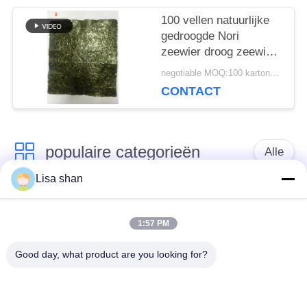
100 vellen natuurlijke
gedroogde Nori
zeewier droog zeewier
sushi Nori
negotiable MOQ:100 kartonnen
CONTACT
populaire categorieën
Alle
Lisa shan
Japanse
Droge Broodcrumbs
broodcrumbs
1:57 PM
Good day, what product are you looking for?
Gehele het
Geroosterd Zeewier
Broodcrumbs van
Nori
Tarwepanko