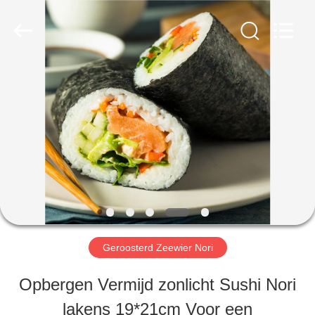
CHINA
MARK
FOODS
TRADING
CO.,LTD..
All
THUIS
Rights
Reserved.
PRODUCTEN
OVER
ONS
Geroosterd Zeewier Nori
FABRIEKSTOUR
Opbergen Vermijd zonlicht Sushi Nori
lakens 19*21cm Voor een
KWALITEITSCONTROLE