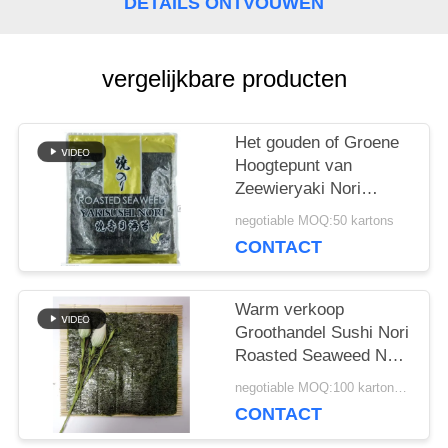
DETAILS ONTVOUWEN
VRAAG
EEN
vergelijkbare producten
OFFERTE
Het gouden of Groene
SITEMAP
Hoogtepunt van
Zeewieryaki Nori
100pcs - grootte
negotiable MOQ:50 kartons
19x21cm
PRIVACYBELEID
CONTACT
Warm verkoop
Groothandel Sushi Nori
Roasted Seaweed Nori
Sheets
negotiable MOQ:100 kartonnen
CONTACT