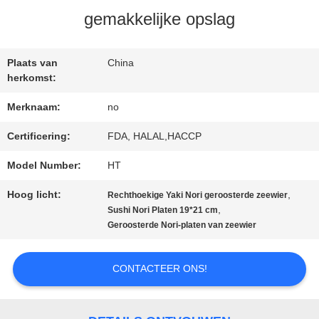
gemakkelijke opslag
NEEM
Plaats van
China
CONTACT
herkomst:
MET
Merknaam:
no
ONS
Certificering:
FDA, HALAL,HACCP
Model Number:
HT
OP
Hoog licht:
,
Rechthoekige Yaki Nori geroosterde zeewier
,
Sushi Nori Platen 19*21 cm
NIEUWS
Geroosterde Nori-platen van zeewier
CONTACTEER ONS!
GEVALLEN