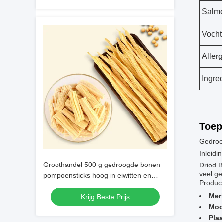
Salmo
Vocht
Aller
Ingre
Toep
Gedroog
Inleidi
Groothandel 500 g gedroogde bonen
Dried B
veel ge
pompoensticks hoog in eiwitten en
Produc
vezels FDA HALAL HACCP
Mer
Krijg Beste Prijs
gecertificeerd voor restaurants en
Mod
voedselproductie
Pla