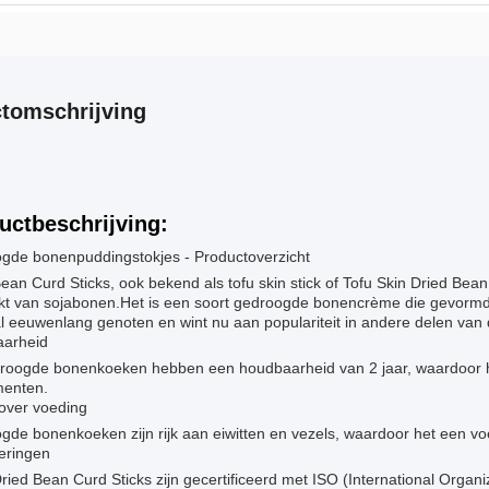
tomschrijving
uctbeschrijving:
gde bonenpuddingstokjes - Productoverzicht
ean Curd Sticks, ook bekend als tofu skin stick of Tofu Skin Dried Bea
t van sojabonen.Het is een soort gedroogde bonencrème die gevormd 
l eeuwenlang genoten en wint nu aan populariteit in andere delen van 
arheid
roogde bonenkoeken hebben een houdbaarheid van 2 jaar, waardoor he
enten.
 over voeding
gde bonenkoeken zijn rijk aan eiwitten en vezels, waardoor het een 
ceringen
ied Bean Curd Sticks zijn gecertificeerd met ISO (International Organ