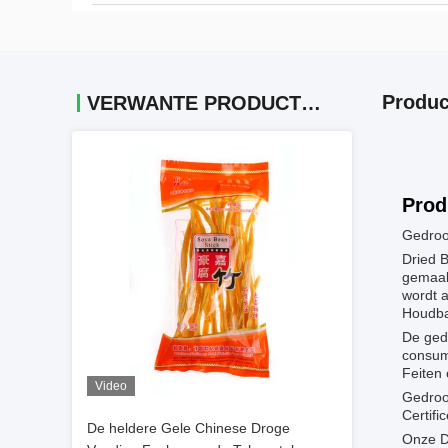
Produc
VERWANTE PRODUCTEN
Prod
Gedroo
Dried B
gemaak
wordt a
Houdba
De ged
consum
Feiten
Video
Gedroo
Certifi
De heldere Gele Chinese Droge
Onze Dr