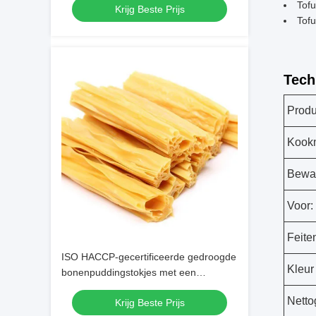
Tofu
Krijg Beste Prijs
huid Yuba sticks
Tofu
Tech
Prod
Kook
Bewaa
Voor:
Feite
ISO HACCP-gecertificeerde gedroogde
Kleur
bonenpuddingstokjes met een
houdbaarheid van 2 jaar en een hoog
Netto
Krijg Beste Prijs
eiwitvezelgehalte