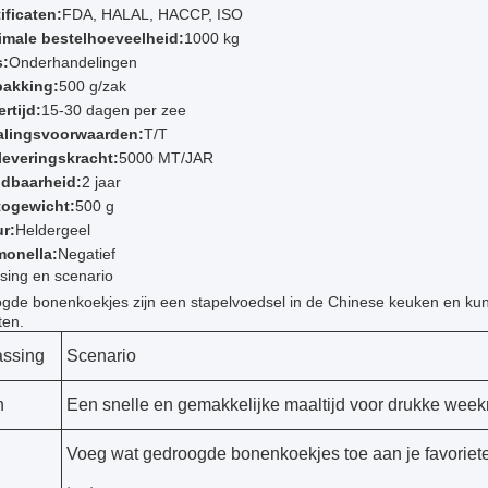
ificaten:
FDA, HALAL, HACCP, ISO
imale bestelhoeveelheid:
1000 kg
s:
Onderhandelingen
pakking:
500 g/zak
rtijd:
15-30 dagen per zee
alingsvoorwaarden:
T/T
leveringskracht:
5000 MT/JAR
dbaarheid:
2 jaar
togewicht:
500 g
ur:
Heldergeel
monella:
Negatief
sing en scenario
gde bonenkoekjes zijn een stapelvoedsel in de Chinese keuken en kun
ten.
ssing
Scenario
n
Een snelle en gemakkelijke maaltijd voor drukke week
Voeg wat gedroogde bonenkoekjes toe aan je favoriete