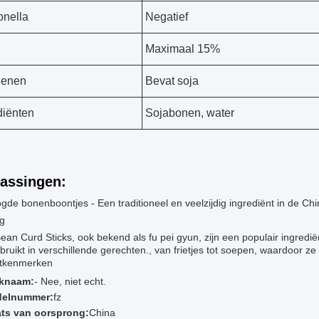
nella
Negatief
Maximaal 15%
genen
Bevat soja
diënten
Sojabonen, water
assingen:
de bonenboontjes - Een traditioneel en veelzijdig ingrediënt in de Ch
ng
ean Curd Sticks, ook bekend als fu pei gyun, zijn een populair ingredi
bruikt in verschillende gerechten., van frietjes tot soepen, waardoor ze 
tkenmerken
knaam:
- Nee, niet echt.
elnummer:
fz
ats van oorsprong:
China