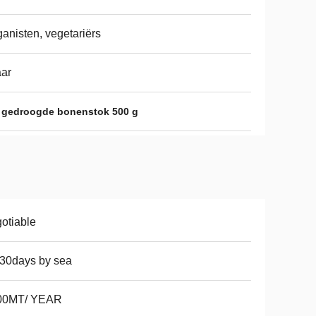
anisten, vegetariërs
aar
 gedroogde bonenstok 500 g
otiable
30days by sea
00MT/ YEAR