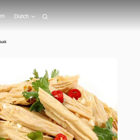
en
Dutch
maak