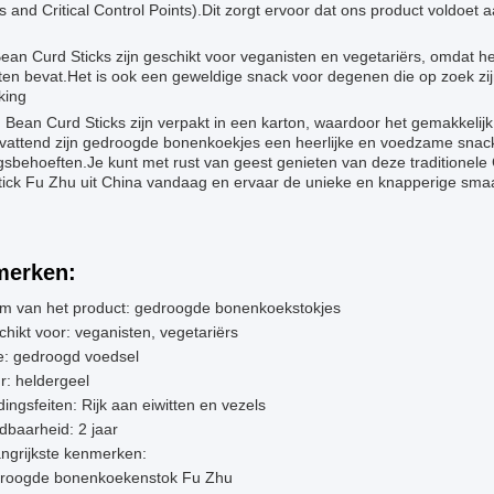
s and Critical Control Points).Dit zorgt ervoor dat ons product voldoet 
ean Curd Sticks zijn geschikt voor veganisten en vegetariërs, omdat h
en bevat.Het is ook een geweldige snack voor degenen die op zoek zijn 
king
Bean Curd Sticks zijn verpakt in een karton, waardoor het gemakkelijk
attend zijn gedroogde bonenkoekjes een heerlijke en voedzame snack 
sbehoeften.Je kunt met rust van geest genieten van deze traditionele
tick Fu Zhu uit China vandaag en ervaar de unieke en knapperige smaa
erken:
m van het product: gedroogde bonenkoekstokjes
hikt voor: veganisten, vegetariërs
e: gedroogd voedsel
r: heldergeel
ingsfeiten: Rijk aan eiwitten en vezels
baarheid: 2 jaar
ngrijkste kenmerken:
roogde bonenkoekenstok Fu Zhu