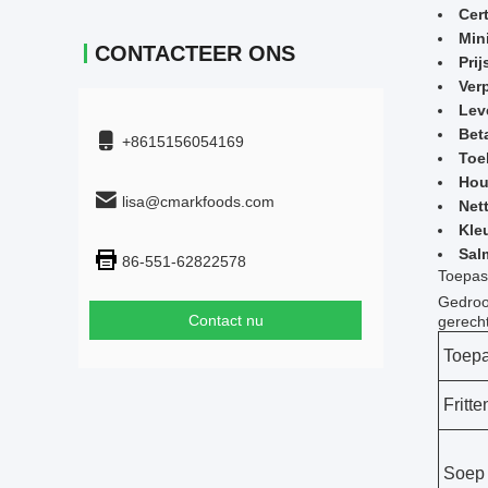
Cert
Min
CONTACTEER ONS
Prij
Ver
Leve
Bet
+8615156054169
Toe
Hou
lisa@cmarkfoods.com
Net
Kle
Sal
86-551-62822578
Toepas
Gedroo
Contact nu
gerech
Toepa
Fritte
Soep