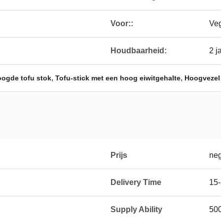
Voor::
Veg
Houdbaarheid:
2 j
,
,
ogde tofu stok
Tofu-stick met een hoog eiwitgehalte
Hoogvezel
Prijs
neg
Delivery Time
15-
Supply Ability
50