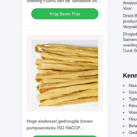
Voeding Fuzhu van de Tahoestok voor
Analysi
Restaurant
Voor:
Krijg Beste Prijs
Dried B
product
Verpak
Droged 
Samenv
voeding
Curd S
Kenm
Naa
Gesc
Typ
Kleu
Voed
Houd
Hoge eiwitvezel gedroogde bonen
Bela
pompoensticks ISO HACCP
Ged
gecertificeerd met max 15% vocht Tofu