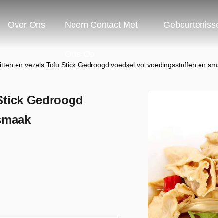
Over Ons
Neem Contact Met
Gebeurteniss
Ons Op
witten en vezels Tofu Stick Gedroogd voedsel vol voedingsstoffen en s
 Stick Gedroogd
 smaak