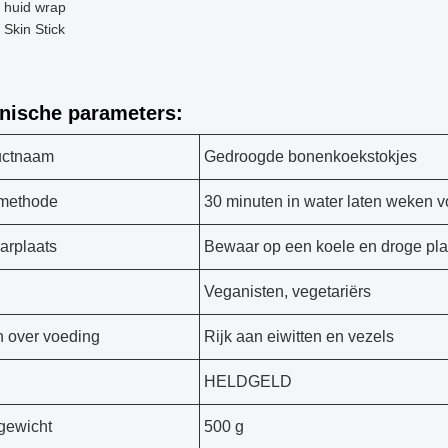
 huid wrap
 Skin Stick
nische parameters:
uctnaam
Gedroogde bonenkoekstokjes
methode
30 minuten in water laten weken v
rplaats
Bewaar op een koele en droge pla
Veganisten, vegetariërs
n over voeding
Rijk aan eiwitten en vezels
HELDGELD
gewicht
500 g