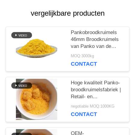
VRAAG
vergelijkbare producten
EEN
OFFERTE
Pankobroodkruimels
46mm Broodkruimels
van Panko van de
SITEMAP
Naaldvorm Gele
MOQ:3000kg
CONTACT
PRIVACYBELEID
Hoge kwaliteit Panko-
broodkruimelsfabriek |
Retail- en
bulkverpakkingsopties
negotiable MOQ:1000KG
CONTACT
OEM-