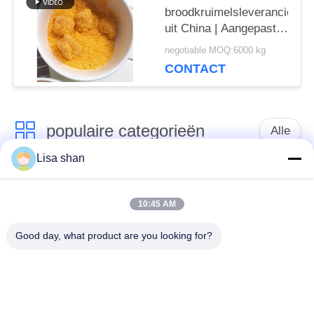
broodkruimelsleverancier
uit China | Aangepaste
formule en private label
negotiable MOQ:6000 kg
CONTACT
populaire categorieën
Alle
Lisa shan
Japanse
Droge Broodcrumbs
broodcrumbs
10:45 AM
Good day, what product are you looking for?
Gehele het
Geroosterd Zeewier
Broodcrumbs van
Nori
Tarwepanko