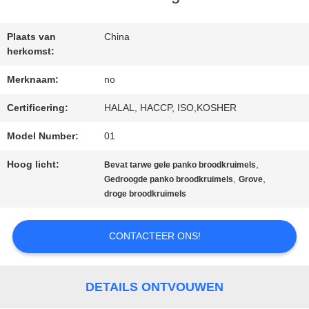
Plaats van
China
NEEM
herkomst:
CONTACT
Merknaam:
no
MET
Certificering:
HALAL, HACCP, ISO,KOSHER
ONS
Model Number:
01
OP
Hoog licht:
,
Bevat tarwe gele panko broodkruimels
,
,
Gedroogde panko broodkruimels
Grove
droge broodkruimels
NIEUWS
CONTACTEER ONS!
GEVALLEN
DETAILS ONTVOUWEN