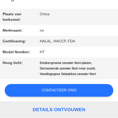
Plaats van
China
NEEM
herkomst:
CONTACT
Merknaam:
no
MET
Certificering:
HALAL, HACCP, FDA
ONS
Model Number:
HT
OP
Hoog licht:
,
Donkergroene zeewier Nori-platen
,
Geroosterde zeewier Nori voor sushi
Voedingsgeur Gebakken zeewier Nori
NIEUWS
CONTACTEER ONS!
GEVALLEN
DETAILS ONTVOUWEN