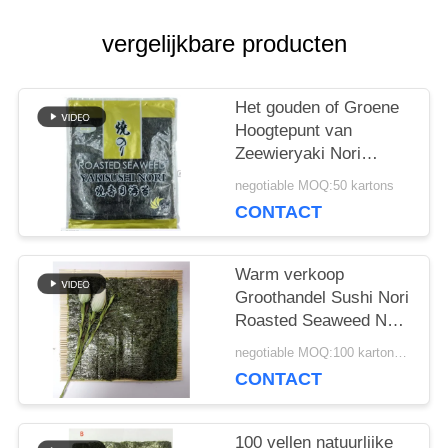
VRAAG
vergelijkbare producten
EEN
OFFERTE
Het gouden of Groene
Hoogtepunt van
Zeewieryaki Nori
SITEMAP
100pcs - grootte
negotiable MOQ:50 kartons
19x21cm
CONTACT
PRIVACYBELEID
Warm verkoop
Groothandel Sushi Nori
Roasted Seaweed Nori
Sheets
negotiable MOQ:100 kartonnen
CONTACT
100 vellen natuurlijke