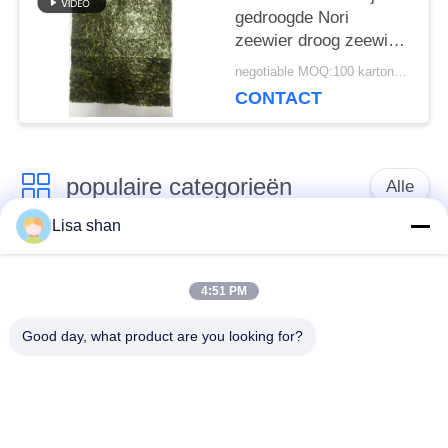
gedroogde Nori
zeewier droog zeewier
sushi Nori
negotiable MOQ:100 kartonnen
CONTACT
populaire categorieën
Alle
Lisa shan
Japanse
Droge Broodcrumbs
broodcrumbs
4:51 PM
Good day, what product are you looking for?
Gehele het
Geroosterd Zeewier
Broodcrumbs van
Nori
Tarwepanko