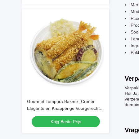
Mer
Mod
Plaa
Pro
Soor
Lan
Ingr
Pakk
Verp
Verpak
Het Ja
verzend
Gourmet Tempura Bakmix, Creëer
dempin
Elegante en Knapperige Voorgerechten
en Hoofdgerechten met een
Krijg Beste Prijs
Professionele Touch
Vrag