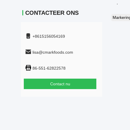
.
CONTACTEER ONS
Markeri
+8615156054169
lisa@cmarkfoods.com
86-551-62822578
Contact nu