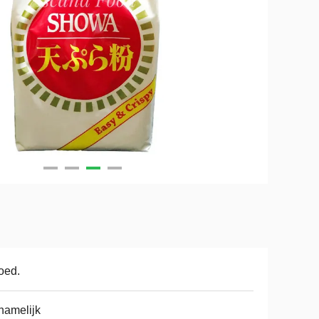
oed.
hamelijk