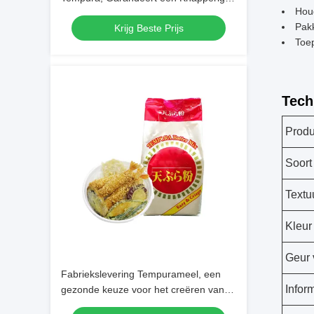
Hou
Buitenkant en Zachte, Perfect
Pakk
Krijg Beste Prijs
Gegaarde Binnenkant​
Toep
Tech
Prod
Soort
Textu
Kleur
Geur 
Fabriekslevering Tempurameel, een
Infor
gezonde keuze voor het creëren van
lichte, knapperige en heerlijke