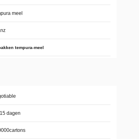
mpura meel
anz
bakken tempura-meel
otiable
-15 dagen
0000cartons