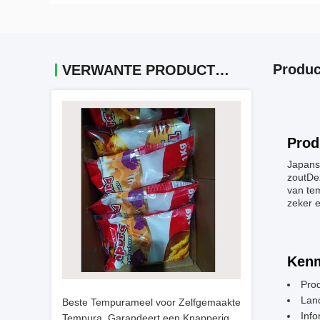
Produc
VERWANTE PRODUCTEN
Prod
Japanse
zoutDe
van te
zeker e
Kenm
Pro
Lan
Beste Tempurameel voor Zelfgemaakte
Info
Tempura, Garandeert een Knapperige