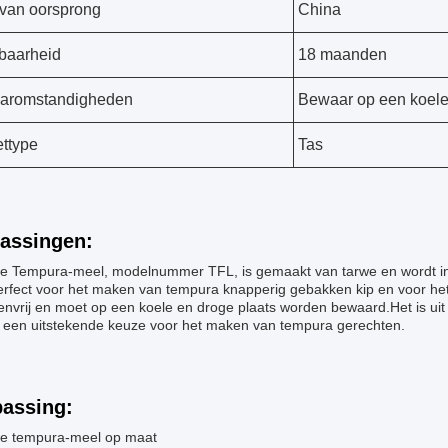
van oorsprong
China
baarheid
18 maanden
aromstandigheden
Bewaar op een koele
ttype
Tas
assingen:
e Tempura-meel, modelnummer TFL, is gemaakt van tarwe en wordt in 
perfect voor het maken van tempura knapperig gebakken kip en voor h
eenvrij en moet op een koele en droge plaats worden bewaard.Het is ui
s een uitstekende keuze voor het maken van tempura gerechten.
assing:
e tempura-meel op maat