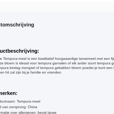
tomschrijving
uctbeschrijving:
 Tempura-meel is een kwalitatief hoogwaardige tarwemeel met een fijn
ze bloem is ideaal voor tempura garnalen of elk ander soort tempura g
mpura beslag mengsel of tempura gebakken bloem poeder.je kunt een h
en hit zal zijn bij je familie en vrienden.
erken:
ductnaam: Tempura-meel
d van oorsprong: China
rmatie over allergenen: bevat tarwe