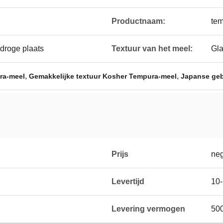
Productnaam:
te
droge plaats
Textuur van het meel:
Gl
,
,
ra-meel
Gemakkelijke textuur Kosher Tempura-meel
Japanse ge
Prijs
neg
Levertijd
10
Levering vermogen
50