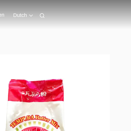
en
Dutch