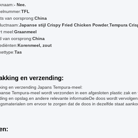
knaam:
- Nee.
elnummer:
TFL
ts van oorsprong:
China
ductnaam:
Japanse stijl Crispy Fried Chicken Powder
,
Tempura Cris
t meel:
Graanmeel
d van oorsprong:
China
ediënten:
Korenmeel, zout
ettype:
Tas
akking en verzending:
king en verzending Japans Tempura-meel:
panse Tempura-meel wordt verzonden in een afgesloten plastic zak en v
ing en opslag.en andere relevante informatieDe doos wordt vervolgens
gsmaterialen om ervoor te zorgen dat de doos in dezelfde staat aanko
en: