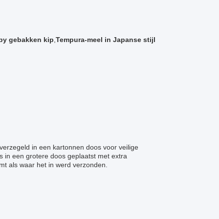
py gebakken kip
,
Tempura-meel in Japanse stijl
erzegeld in een kartonnen doos voor veilige
 in een grotere doos geplaatst met extra
mt als waar het in werd verzonden.