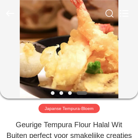
CHINA
MARK
FOODS
TRADING
CO.,LTD..
All
THUIS
Rights
Reserved.
PRODUCTEN
OVER
ONS
Japanse Tempura-Bloem
FABRIEKSTOUR
Geurige Tempura Flour Halal Wit
Buiten perfect voor smakelijke creaties
KWALITEITSCONTROLE