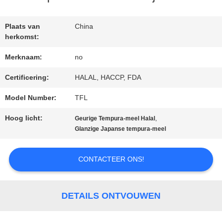
Plaats van
China
NEEM
herkomst:
CONTACT
Merknaam:
no
MET
Certificering:
HALAL, HACCP, FDA
ONS
Model Number:
TFL
OP
Hoog licht:
,
Geurige Tempura-meel Halal
Glanzige Japanse tempura-meel
NIEUWS
CONTACTEER ONS!
GEVALLEN
DETAILS ONTVOUWEN