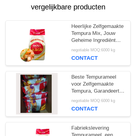
VRAAG
vergelijkbare producten
EEN
​Heerlijke Zelfgemaakte
OFFERTE
Tempura Mix, Jouw
Geheime Ingrediënt
voor het Creëren van
SITEMAP
negotiable MOQ:6000 kg
Knapperige, Gouden en
CONTACT
Onweerstaanbare
Maaltijden​
PRIVACYBELEID
Beste Tempurameel
voor Zelfgemaakte
Tempura, Garandeert
een Knapperige
negotiable MOQ:6000 kg
Buitenkant en Zachte,
CONTACT
Perfect Gegaarde
Binnenkant​
Fabriekslevering
Tempurameel, een