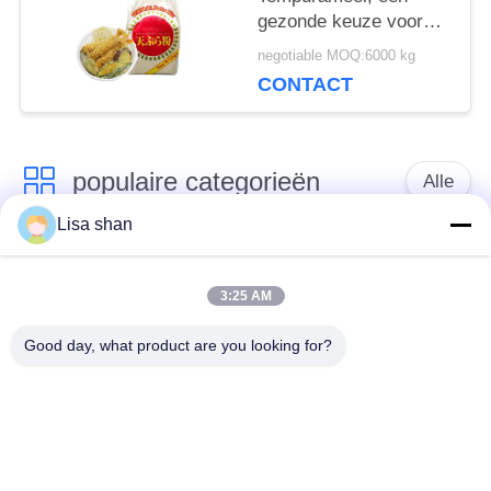
gezonde keuze voor
het creëren van lichte,
negotiable MOQ:6000 kg
knapperige en heerlijke
CONTACT
gefrituurde gerechten​
populaire categorieën
Alle
Lisa shan
Japanse
Droge Broodcrumbs
broodcrumbs
3:25 AM
Good day, what product are you looking for?
Gehele het
Geroosterd Zeewier
Broodcrumbs van
Nori
Tarwepanko
Zuiver Wasabi-
Droge