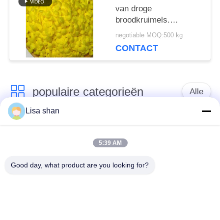
van droge
broodkruimels.
Ondersteun private
negotiable MOQ:500 kg
label en maatmaten.
CONTACT
populaire categorieën
Alle
Lisa shan
Japanse
Droge Broodcrumbs
broodcrumbs
5:39 AM
Good day, what product are you looking for?
Gehele het
Geroosterd Zeewier
Broodcrumbs van
Nori
Tarwepanko