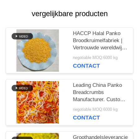
VRAAG
vergelijkbare producten
EEN
OFFERTE
HACCP Halal Panko
Broodkruimelfabriek |
Vertrouwde wereldwijde
SITEMAP
exportpartner
negotiable MOQ:6000 kg
CONTACT
PRIVACYBELEID
Leading China Panko
Breadcrumbs
Manufacturer. Custom
Packaging & OEM
negotiable MOQ:6000 kg
Productie
CONTACT
Groothandelsleverancier