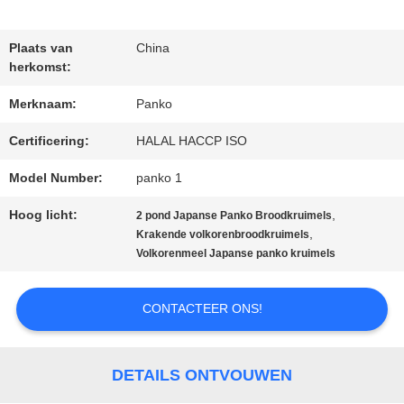
Plaats van
China
NEEM
herkomst:
CONTACT
Merknaam:
Panko
MET
Certificering:
HALAL HACCP ISO
ONS
Model Number:
panko 1
OP
Hoog licht:
,
2 pond Japanse Panko Broodkruimels
,
Krakende volkorenbroodkruimels
Volkorenmeel Japanse panko kruimels
NIEUWS
CONTACTEER ONS!
GEVALLEN
DETAILS ONTVOUWEN