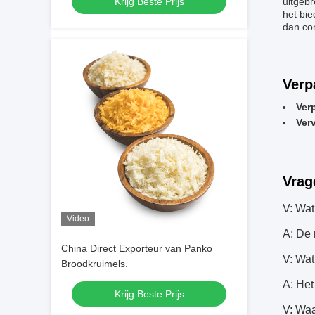
Krijg Beste Prijs
uitgeb
het bie
dan con
Verp
Ver
Ver
Vrag
V: Wat
Video
A: De 
China Direct Exporteur van Panko
V: Wa
Broodkruimels.
A: He
Krijg Beste Prijs
V: Waa