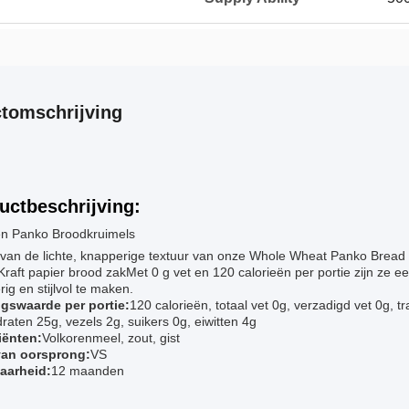
tomschrijving
uctbeschrijving:
en Panko Broodkruimels
 van de lichte, knapperige textuur van onze Whole Wheat Panko Bread
Kraft papier brood zakMet 0 g vet en 120 calorieën per portie zijn ze e
ig en stijlvol te maken.
gswaarde per portie:
120 calorieën, totaal vet 0g, verzadigd vet 0g, 
raten 25g, vezels 2g, suikers 0g, eiwitten 4g
iënten:
Volkorenmeel, zout, gist
an oorsprong:
VS
aarheid:
12 maanden