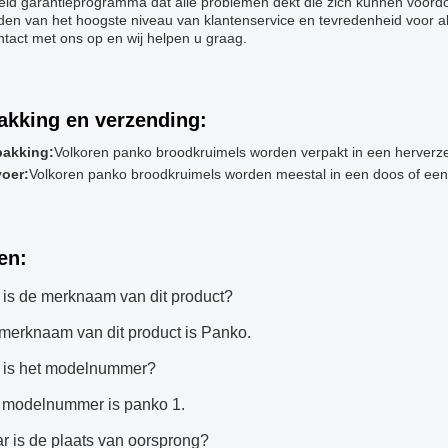
reid garantieprogramma dat alle problemen dekt die zich kunnen voor
den van het hoogste niveau van klantenservice en tevredenheid voor a
tact met ons op en wij helpen u graag.
akking en verzending:
pakking:
Volkoren panko broodkruimels worden verpakt in een herverz
voer:
Volkoren panko broodkruimels worden meestal in een doos of ee
en:
 is de merknaam van dit product?
merknaam van dit product is Panko.
t is het modelnummer?
t modelnummer is panko 1.
r is de plaats van oorsprong?