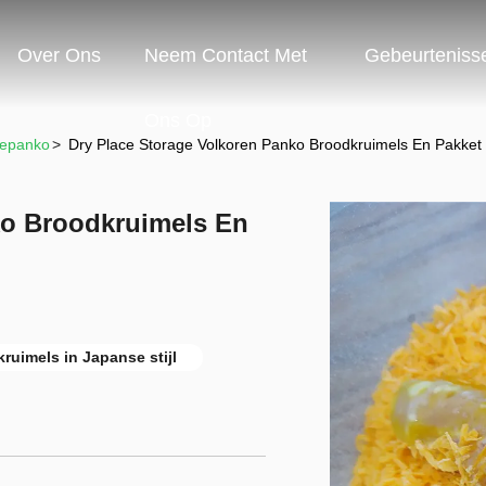
Over Ons
Neem Contact Met
Gebeurteniss
Ons Op
wepanko
>
Dry Place Storage Volkoren Panko Broodkruimels En Pakket 
ko Broodkruimels En
ruimels in Japanse stijl