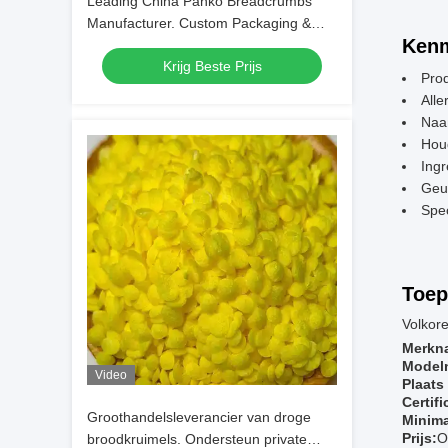
Leading China Panko Breadcrumbs
Manufacturer. Custom Packaging &
Kenm
OEM Productie
Krijg Beste Prijs
Pro
Alle
Naa
Hou
Ingr
Geur
Spec
Toep
Volkor
Merkn
Model
Video
Plaats
Certifi
Groothandelsleverancier van droge
Minima
Prijs:
O
broodkruimels. Ondersteun private