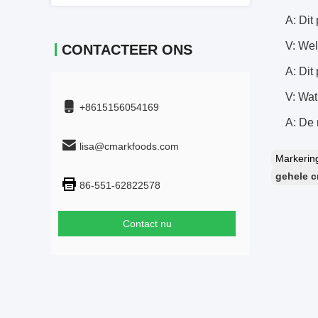
A: Dit
V: Wel
CONTACTEER ONS
A: Dit
V: Wat
+8615156054169
A: De 
lisa@cmarkfoods.com
Markeri
gehele 
86-551-62822578
Contact nu