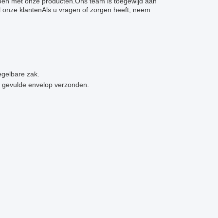
doen met onze producten.Ons team is toegewijd aan
l onze klantenAls u vragen of zorgen heeft, neem
egelbare zak.
n gevulde envelop verzonden.