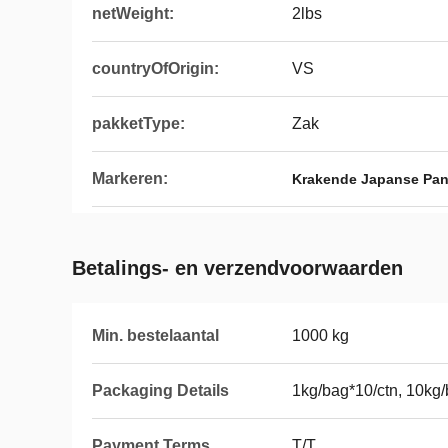
netWeight:
2lbs
countryOfOrigin:
VS
pakketType:
Zak
Markeren:
Krakende Japanse Pan
Betalings- en verzendvoorwaarden
Min. bestelaantal
1000 kg
Packaging Details
1kg/bag*10/ctn, 10kg
Payment Terms
T/T