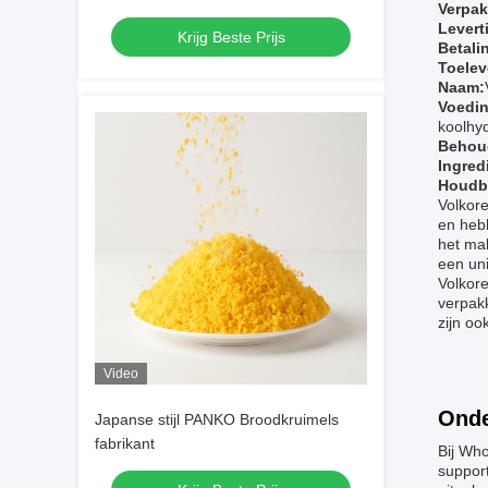
Verpak
label en maatmaten.
Leverti
Krijg Beste Prijs
Betali
Toelev
Naam:
Voedin
koolhyd
Behou
Ingred
Houdb
Volkore
en hebb
het ma
een un
Volkore
verpakk
zijn o
Video
Onde
Japanse stijl PANKO Broodkruimels
fabrikant
Bij Wh
suppor