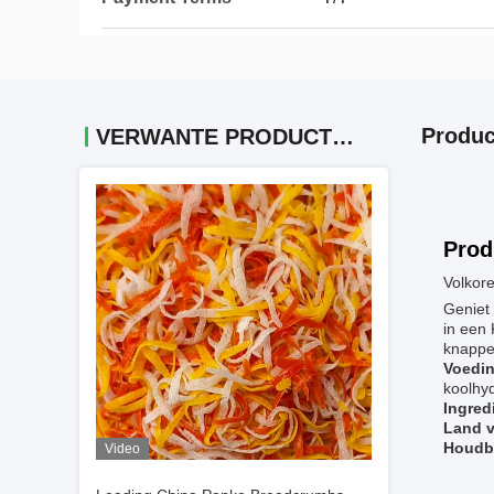
Produc
VERWANTE PRODUCTEN
Prod
Volkor
Geniet
in een 
knapper
Voedin
koolhyd
Ingred
Land v
Houdb
Video