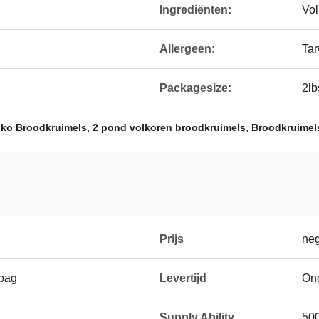
Ingrediënten:
Vol
Allergeen:
Ta
Packagesize:
2lb
,
,
ko Broodkruimels
2 pond volkoren broodkruimels
Broodkruimels
Prijs
neg
/bag
Levertijd
On
Supply Ability
50