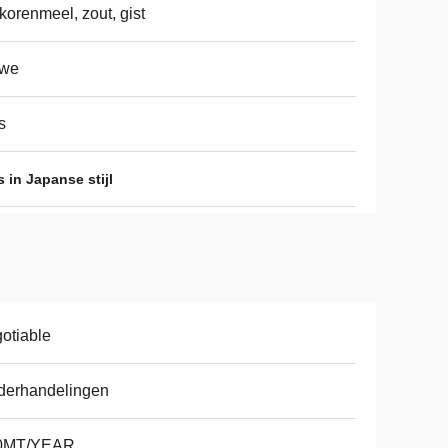
korenmeel, zout, gist
rwe
s
 in Japanse stijl
otiable
derhandelingen
0MT/YEAR