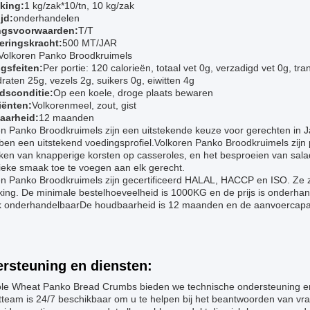
king:
1 kg/zak*10/tn, 10 kg/zak
jd:
onderhandelen
ngsvoorwaarden:
T/T
eringskracht:
500 MT/JAR
Volkoren Panko Broodkruimels
gsfeiten:
Per portie: 120 calorieën, totaal vet 0g, verzadigd vet 0g, tr
raten 25g, vezels 2g, suikers 0g, eiwitten 4g
dsconditie:
Op een koele, droge plaats bewaren
iënten:
Volkorenmeel, zout, gist
aarheid:
12 maanden
n Panko Broodkruimels zijn een uitstekende keuze voor gerechten in J
en een uitstekend voedingsprofiel.Volkoren Panko Broodkruimels zijn p
ken van knapperige korsten op casseroles, en het besproeien van sal
ieke smaak toe te voegen aan elk gerecht.
n Panko Broodkruimels zijn gecertificeerd HALAL, HACCP en ISO. Ze zij
ing. De minimale bestelhoeveelheid is 1000KG en de prijs is onderhan
ok onderhandelbaarDe houdbaarheid is 12 maanden en de aanvoercapac
rsteuning en diensten:
ole Wheat Panko Bread Crumbs bieden we technische ondersteuning en
tteam is 24/7 beschikbaar om u te helpen bij het beantwoorden van v