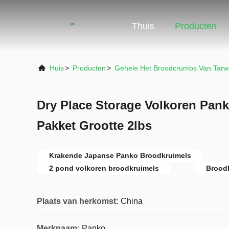
Thuis
Producten
Huis
>
Producten
>
Gehele Het Broodcrumbs Van Tar
Dry Place Storage Volkoren Pan
Pakket Grootte 2lbs
Krakende Japanse Panko Broodkruimels
2 pond volkoren broodkruimels
Broodk
Plaats van herkomst:
China
Merknaam:
Panko