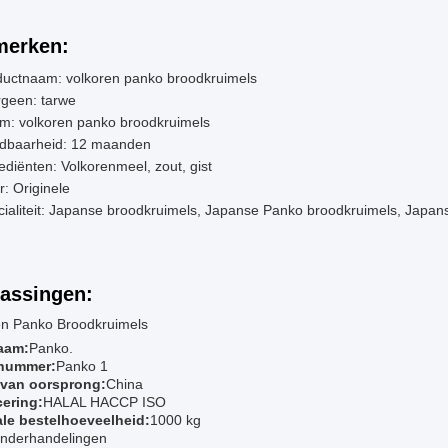
erken:
ductnaam: volkoren panko broodkruimels
rgeen: tarwe
m: volkoren panko broodkruimels
dbaarheid: 12 maanden
ediënten: Volkorenmeel, zout, gist
: Originele
ialiteit: Japanse broodkruimels, Japanse Panko broodkruimels, Japa
assingen:
en Panko Broodkruimels
aam:
Panko.
nummer:
Panko 1
 van oorsprong:
China
cering:
HALAL HACCP ISO
le bestelhoeveelheid:
1000 kg
nderhandelingen