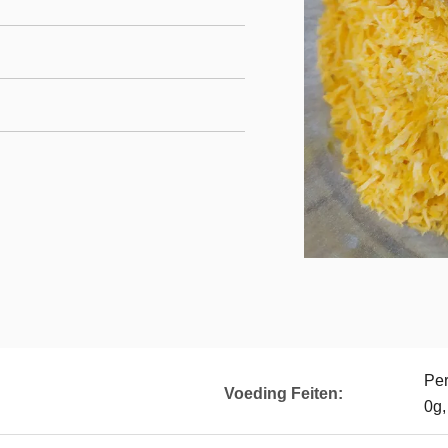
Per
Voeding Feiten:
0g,