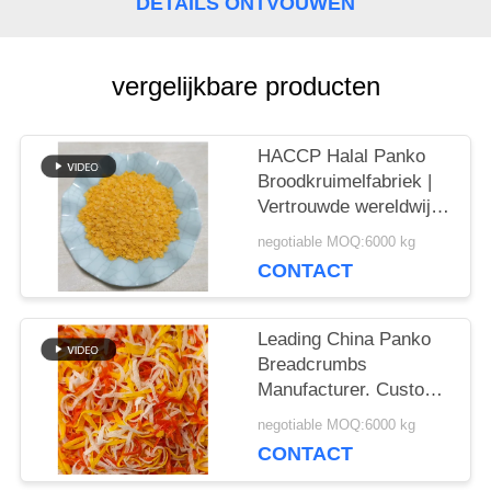
DETAILS ONTVOUWEN
VRAAG
EEN
vergelijkbare producten
OFFERTE
HACCP Halal Panko
SITEMAP
Broodkruimelfabriek |
Vertrouwde wereldwijde
exportpartner
negotiable MOQ:6000 kg
PRIVACYBELEID
CONTACT
Leading China Panko
Breadcrumbs
Manufacturer. Custom
Packaging & OEM
negotiable MOQ:6000 kg
Productie
CONTACT