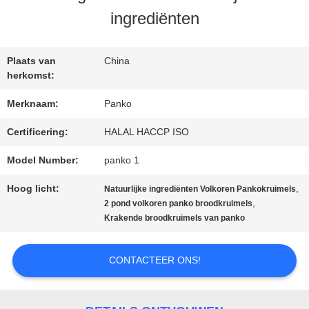
ingrediënten
NEEM
Plaats van
China
CONTACT
herkomst:
MET
Merknaam:
Panko
ONS
Certificering:
HALAL HACCP ISO
Model Number:
panko 1
OP
Hoog licht:
,
Natuurlijke ingrediënten Volkoren Pankokruimels
,
2 pond volkoren panko broodkruimels
NIEUWS
Krakende broodkruimels van panko
CONTACTEER ONS!
GEVALLEN