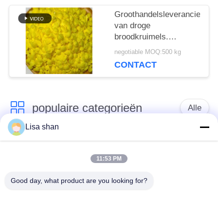
Groothandelsleverancier
van droge
broodkruimels.
Ondersteun private
negotiable MOQ:500 kg
label en maatmaten.
CONTACT
populaire categorieën
Alle
Lisa shan
Japanse
Droge Broodcrumbs
broodcrumbs
11:53 PM
Good day, what product are you looking for?
Gehele het
Geroosterd Zeewier
Broodcrumbs van
Nori
Tarwepanko