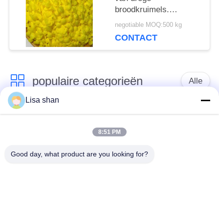
broodkruimels.
Ondersteun private
negotiable MOQ:500 kg
label en maatmaten.
CONTACT
populaire categorieën
Alle
Lisa shan
Japanse
Droge Broodcrumbs
broodcrumbs
8:51 PM
Good day, what product are you looking for?
Gehele het
Geroosterd Zeewier
Broodcrumbs van
Nori
Tarwepanko
Zuiver Wasabi-
Droge