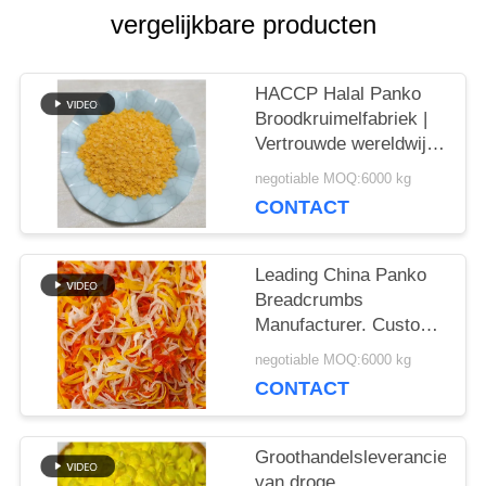
VRAAG
vergelijkbare producten
EEN
HACCP Halal Panko
OFFERTE
Broodkruimelfabriek |
Vertrouwde wereldwijde
exportpartner
SITEMAP
negotiable MOQ:6000 kg
CONTACT
PRIVACYBELEID
Leading China Panko
Breadcrumbs
Manufacturer. Custom
Packaging & OEM
negotiable MOQ:6000 kg
Productie
CONTACT
Groothandelsleverancier
van droge