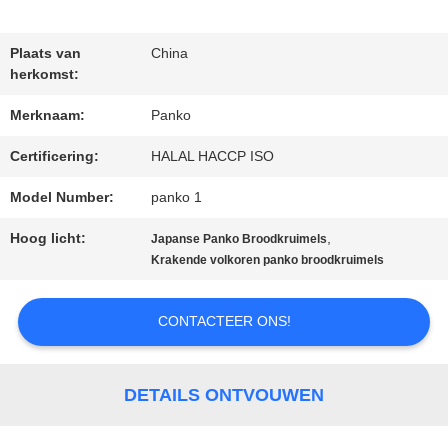
Plaats van
China
NEEM
herkomst:
CONTACT
Merknaam:
Panko
MET
Certificering:
HALAL HACCP ISO
ONS
Model Number:
panko 1
OP
Hoog licht:
,
Japanse Panko Broodkruimels
Krakende volkoren panko broodkruimels
NIEUWS
CONTACTEER ONS!
GEVALLEN
DETAILS ONTVOUWEN