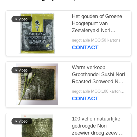
SITEMAP
Het gouden of Groene
PRIVACYBELEID
Hoogtepunt van
Zeewieryaki Nori
100pcs - grootte
negotiable MOQ:50 kartons
19x21cm
CONTACT
Warm verkoop
Groothandel Sushi Nori
Roasted Seaweed Nori
Sheets
negotiable MOQ:100 kartonnen
CONTACT
100 vellen natuurlijke
gedroogde Nori
zeewier droog zeewier