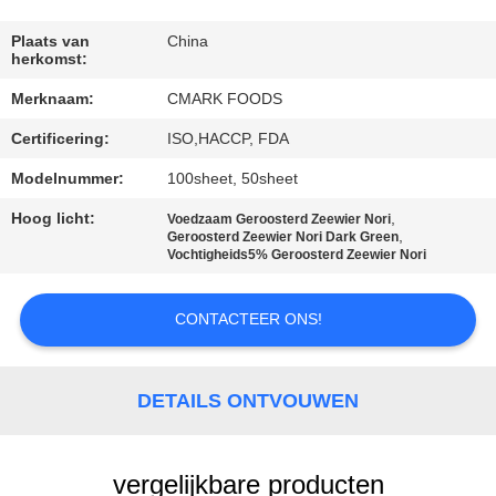
NEEM
CONTACT
Plaats van
China
herkomst:
MET
Merknaam:
CMARK FOODS
ONS
Certificering:
ISO,HACCP, FDA
OP
Modelnummer:
100sheet, 50sheet
NIEUWS
Hoog licht:
,
Voedzaam Geroosterd Zeewier Nori
,
Geroosterd Zeewier Nori Dark Green
Vochtigheids5% Geroosterd Zeewier Nori
GEVALLEN
CONTACTEER ONS!
VRAAG
EEN
DETAILS ONTVOUWEN
OFFERTE
vergelijkbare producten