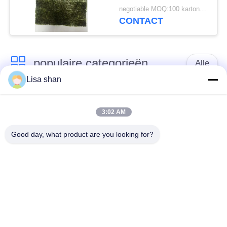
sushi Nori
negotiable MOQ:100 kartonnen
CONTACT
populaire categorieën
Alle
Lisa shan
Japanse
Droge Broodcrumbs
broodcrumbs
3:02 AM
Good day, what product are you looking for?
Gehele het
Geroosterd Zeewier
Broodcrumbs van
Nori
Tarwepanko
Zuiver Wasabi-
Droge
Poeder
Wortelspaanders