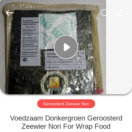
MARK
FOODS
TRADING
CO.,LTD..
All
Rights
Reserved.
THUIS
PRODUCTEN
OVER
ONS
FABRIEKSTOUR
Geroosterd Zeewier Nori
KWALITEITSCONTROLE
Voedzaam Donkergroen Geroosterd
Zeewier Nori For Wrap Food