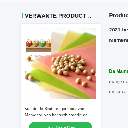
Produc
VERWANTE PRODUCTEN
2021 he
Mameno
De Mame
oranje ro
en kan al
Van de de Bladenregenboog van
Mamenori van het sushibroodje de
Sushiomslag voor Reastaurant
Krijg Beste Prijs