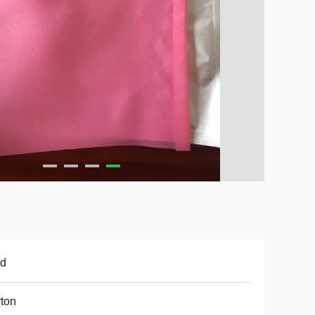
ad
ton