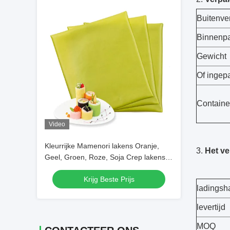
Buitenve
Binnenp
Gewicht
Of ingepa
Containe
Video
Kleurrijke Mamenori lakens Oranje,
3.
Het v
Geel, Groen, Roze, Soja Crep lakens
voor rollende sushi
Krijg Beste Prijs
ladingsh
levertijd
MOQ