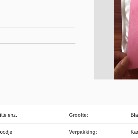
tte enz.
Grootte:
Bl
roodje
Verpakking:
Kar