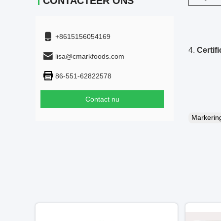
CONTACTEER ONS
+8615156054169
4.
Certifi
lisa@cmarkfoods.com
86-551-62822578
Contact nu
Markeri