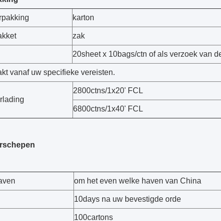
rpakking
karton
akket
zak
20sheet x 10bags/ctn of als verzoek van d
kt vanaf uw specifieke vereisten.
2800ctns/1x20' FCL
rlading
6800ctns/1x40' FCL
erschepen
aven
om het even welke haven van China
10days na uw bevestigde orde
100cartons