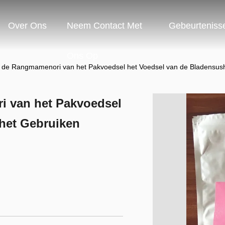
Over Ons
Neem Contact Met
Gebeurteniss
Ons Op
 de Rangmamenori van het Pakvoedsel het Voedsel van de Bladensush
i van het Pakvoedsel
 het Gebruiken