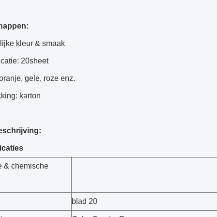
happen:
lijke kleur & smaak
icatie: 20sheet
 oranje, gele, roze enz.
king: karton
eschrijving:
icaties
ke & chemische
blad 20