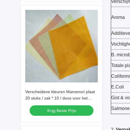
Verschij
Aroma
Additiev
Vochtigh
B. micro
Totale pl
Coliform
E.Coli
Verscheidene kleuren Mamenori plaat
Gist & v
20 stuks / zak * 10 / doos voor het
maken van kleurrijke sushi rollen
Salmonel
Krijg Beste Prijs
2.
Verpa