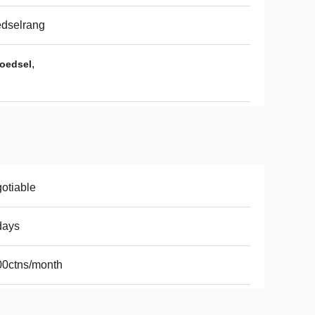
dselrang
,
voedsel
otiable
days
00ctns/month