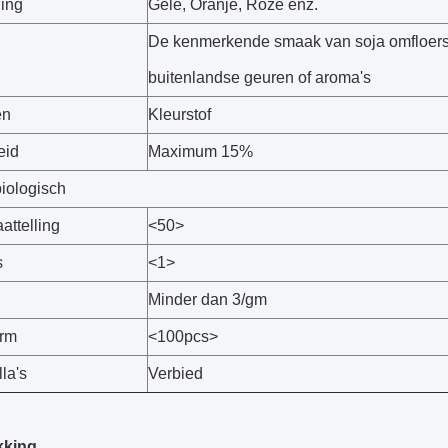
ning
Gele, Oranje, Roze enz.
De kenmerkende smaak van soja omfloers
buitenlandse geuren of aroma's
en
Kleurstof
eid
Maximum 15%
biologisch
aattelling
<50>
s
<1>
Minder dan 3/gm
orm
<100pcs>
la's
Verbied
kking