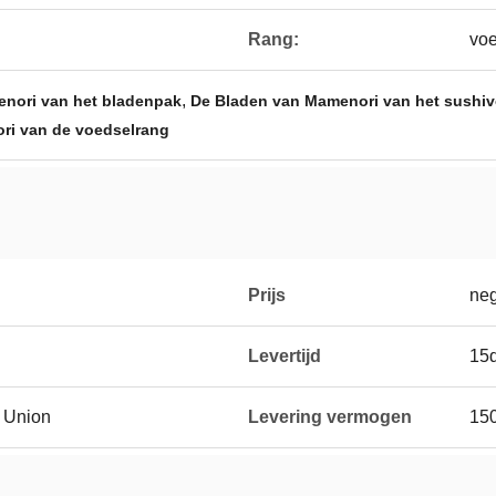
Rang:
voe
,
enori van het bladenpak
De Bladen van Mamenori van het sushi
ri van de voedselrang
Prijs
neg
Levertijd
15
n Union
Levering vermogen
15