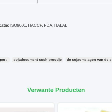
catie:
ISO9001, HACCP, FDA, HALAL
ngen：
sojadocument sushibroodje
de sojaomslagen van de su
Verwante Producten