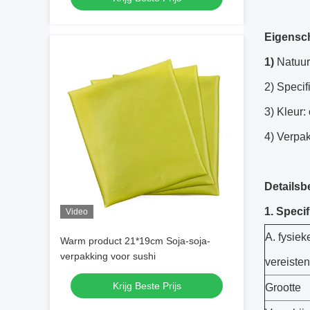
Eigensc
1)
Natuur
2) Specif
3) Kleur:
4) Verpak
Detailsb
1. Specif
Video
A. fysie
Warm product 21*19cm Soja-soja-
verpakking voor sushi
vereisten
Krijg Beste Prijs
Grootte