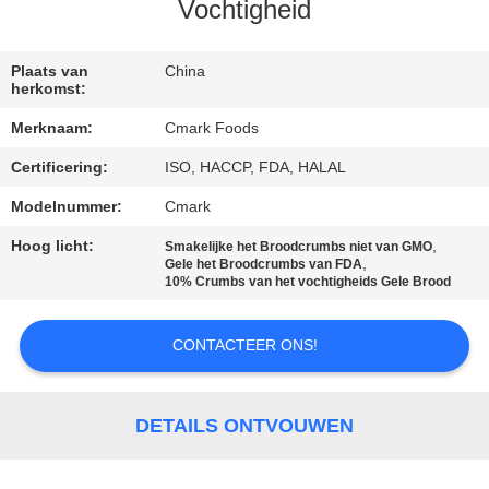
NEEM
Vochtigheid
CONTACT
MET
Plaats van
China
herkomst:
ONS
Merknaam:
Cmark Foods
OP
Certificering:
ISO, HACCP, FDA, HALAL
Modelnummer:
Cmark
NIEUWS
Hoog licht:
,
Smakelijke het Broodcrumbs niet van GMO
,
Gele het Broodcrumbs van FDA
GEVALLEN
10% Crumbs van het vochtigheids Gele Brood
CONTACTEER ONS!
VRAAG
EEN
OFFERTE
DETAILS ONTVOUWEN