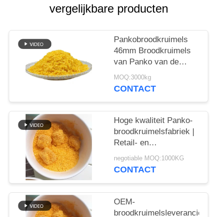
SITEMAP
vergelijkbare producten
PRIVACYBELEID
Pankobroodkruimels
46mm Broodkruimels
van Panko van de
Naaldvorm Gele
MOQ:3000kg
CONTACT
Hoge kwaliteit Panko-
broodkruimelsfabriek |
Retail- en
bulkverpakkingsopties
negotiable MOQ:1000KG
CONTACT
OEM-
broodkruimelsleverancier