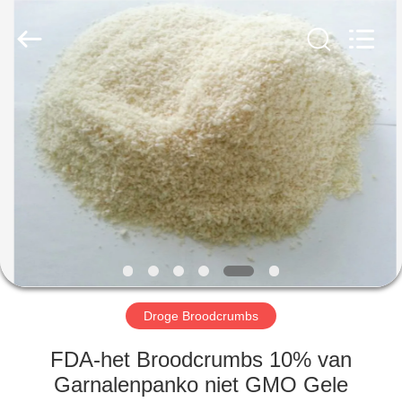
MARK
FOODS
TRADING
CO.,LTD..
All
Rights
Reserved.
THUIS
PRODUCTEN
OVER
ONS
FABRIEKSTOUR
Droge Broodcrumbs
KWALITEITSCONTROLE
FDA-het Broodcrumbs 10% van
Garnalenpanko niet GMO Gele