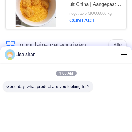
uit China | Aangepaste
formule en private label
negotiable MOQ:6000 kg
CONTACT
populaire categorieën
Alle
Lisa shan
Japanse
Droge Broodcrumbs
broodcrumbs
9:00 AM
Good day, what product are you looking for?
Gehele het
Geroosterd Zeewier
Broodcrumbs van
Nori
Tarwepanko
Zuiver Wasabi-
Droge
Poeder
Wortelspaanders