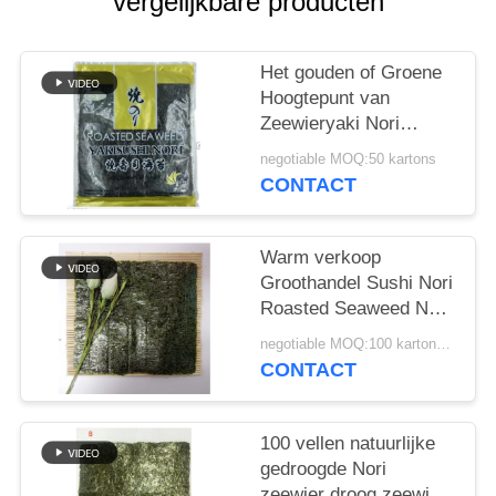
vergelijkbare producten
SITEMAP
PRIVACYBELEID
Het gouden of Groene
Hoogtepunt van
Zeewieryaki Nori
100pcs - grootte
negotiable MOQ:50 kartons
19x21cm
CONTACT
Warm verkoop
Groothandel Sushi Nori
Roasted Seaweed Nori
Sheets
negotiable MOQ:100 kartonnen
CONTACT
100 vellen natuurlijke
gedroogde Nori
zeewier droog zeewier