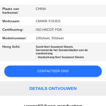
NEEM
CONTACT
Plaats van
CHINA
herkomst:
MET
Merknaam:
CMARK FOODS
ONS
Certificering:
ISO,HACCP, FDA
OP
Modelnummer:
100sheet, 50sheet
NIEUWS
Hoog licht:
,
Sushi Nori Seaweed Sheets
Geroosterde het Zeewierbladen van de
voedselrang
,
Voedselrang Nori Seaweed Sheets
GEVALLEN
CONTACTEER ONS!
VRAAG
EEN
DETAILS ONTVOUWEN
OFFERTE