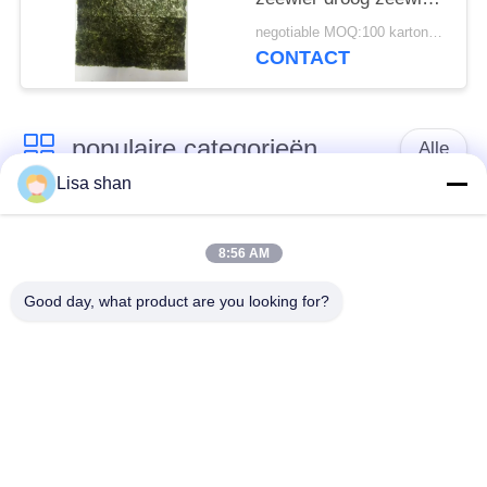
sushi Nori
negotiable MOQ:100 kartonnen
CONTACT
populaire categorieën
Alle
Lisa shan
Japanse
Droge Broodcrumbs
broodcrumbs
8:56 AM
Good day, what product are you looking for?
Gehele het
Geroosterd Zeewier
Broodcrumbs van
Nori
Tarwepanko
Zuiver Wasabi-
Droge
Poeder
Wortelspaanders