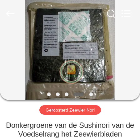
MARK
FOODS
TRADING
CO.,LTD..
All
Rights
Reserved.
THUIS
PRODUCTEN
OVER
ONS
FABRIEKSTOUR
Geroosterd Zeewier Nori
KWALITEITSCONTROLE
Donkergroene van de Sushinori van de
Voedselrang het Zeewierbladen