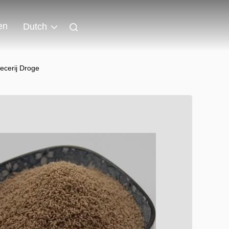
en
Dutch
ecerij Droge