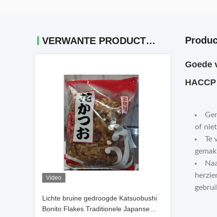
Produc
VERWANTE PRODUCTEN
Goede v
HACCP 
Gem
of nie
Te 
gemakk
Naa
herzie
Video
gebrui
Lichte bruine gedroogde Katsuobushi
Bonito Flakes Traditionele Japanse