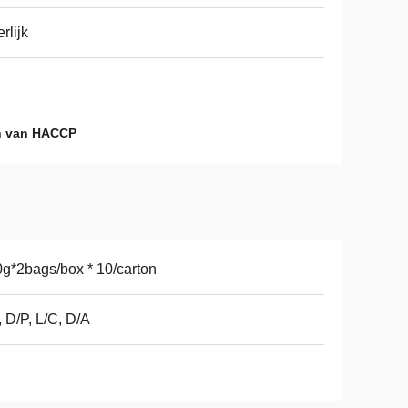
rlijk
n van HACCP
g*2bags/box * 10/carton
, D/P, L/C, D/A