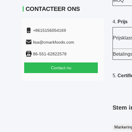
MOQ
CONTACTEER ONS
4.
Prijs
+8615156054169
Prijsklas
lisa@cmarkfoods.com
86-551-62822578
Betalings
Contact nu
5.
Certifi
Stem i
Markeri