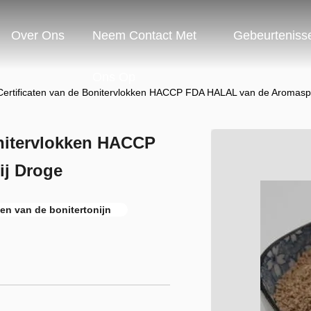
Over Ons
Neem Contact Met
Gebeurteniss
Ons Op
ertificaten van de Bonitervlokken HACCP FDA HALAL van de Aromasp
onitervlokken HACCP
j Droge
en van de bonitertonijn