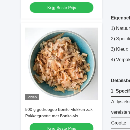
delicatesse
Krijg Beste Prijs
Eigensc
1) Natuur
2) Specif
3) Kleur: 
4) Verpak
Detailsb
1.
Specif
Video
A. fysie
500 g gedroogde Bonito-vlokken zak
vereisten
Pakketgrootte met Bonito-vis
ingrediënten
Grootte
Krijg Beste Prijs