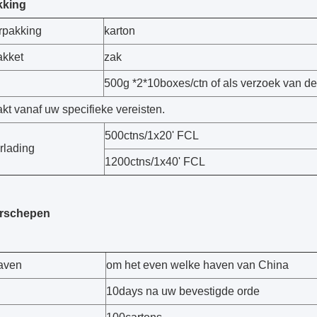
kking
rpakking
karton
akket
zak
500g *2*10boxes/ctn of als verzoek van d
kt vanaf uw specifieke vereisten.
500ctns/1x20' FCL
rlading
1200ctns/1x40' FCL
erschepen
aven
om het even welke haven van China
10days na uw bevestigde orde