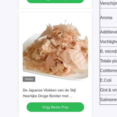
Verschij
Aroma
Additiev
Vochtigh
B. micro
Totale pl
Coliform
Video
E.Coli
Gist & v
De Japanse Vlokken van de Stijl
Heerlijke Droge Boniter met
Salmonel
Vacuümpak
Krijg Beste Prijs