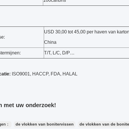
100cartons
USD 30,00 tot 45,00 per haven van karto
se:
China
termijnen:
T/T, L/C, D/P…
catie:
ISO9001, HACCP, FDA, HALAL
n met uw onderzoek!
ngen：
de vlokken van bonitervissen
de vlokken van de bonite