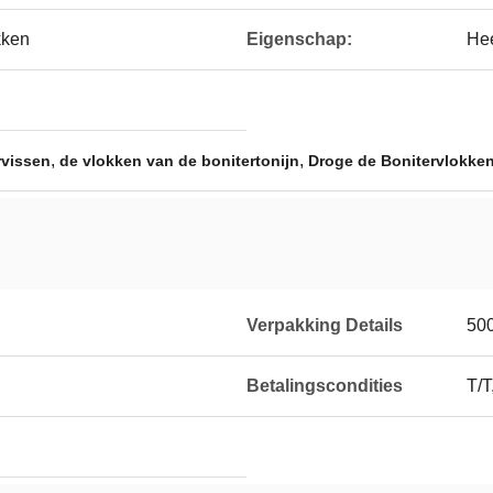
kken
Eigenschap:
Hee
,
,
rvissen
de vlokken van de bonitertonijn
Droge de Bonitervlokke
Verpakking Details
500
Betalingscondities
T/T