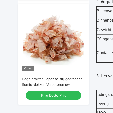
2.
Verpa
Buitenve
Binnenp
Gewicht
Of ingepa
Containe
Video
3.
Het v
Hoge eiwitten Japanse stijl gedroogde
Bonito-vlokken Verbeteren uw
gerechten
ladingsh
Krijg Beste Prijs
levertijd