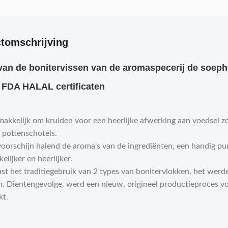
tomschrijving
an de bonitervissen van de aromaspecerij de soeph
FDA HALAL certificaten
akkelijk om kruiden voor een heerlijke afwerking aan voedsel z
t pottenschotels.
voorschijn halend de aroma's van de ingrediënten, een handig p
elijker en heerlijker.
st het traditiegebruik van 2 types van bonitervlokken, het wer
n. Dientengevolge, werd een nieuw, origineel productieproces v
kt.