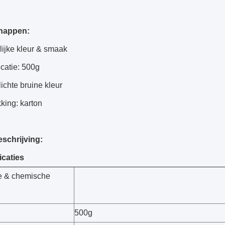
happen:
lijke kleur & smaak
icatie: 500g
lichte bruine kleur
king: karton
eschrijving:
icaties
ke & chemische
500g