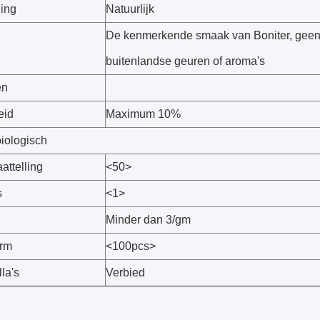
ning
Natuurlijk
De kenmerkende smaak van Boniter, gee
buitenlandse geuren of aroma's
en
eid
Maximum 10%
biologisch
aattelling
<50>
s
<1>
Minder dan 3/gm
orm
<100pcs>
la's
Verbied