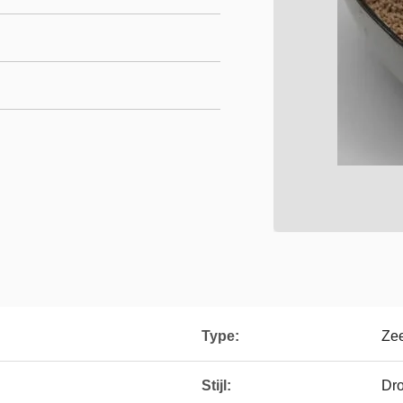
Type:
Ze
Stijl:
Dro