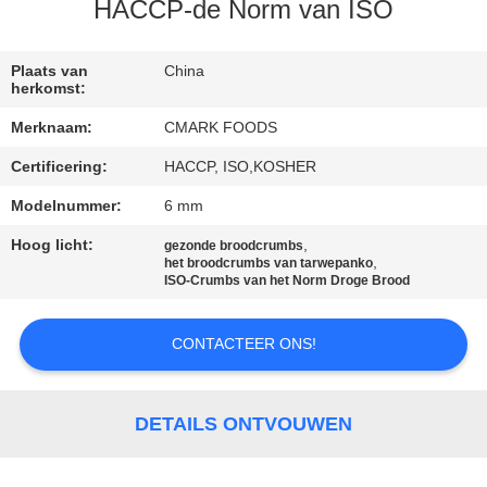
NEEM
HACCP-de Norm van ISO
CONTACT
MET
Plaats van
China
herkomst:
ONS
Merknaam:
CMARK FOODS
OP
Certificering:
HACCP, ISO,KOSHER
Modelnummer:
6 mm
NIEUWS
Hoog licht:
,
gezonde broodcrumbs
,
het broodcrumbs van tarwepanko
GEVALLEN
ISO-Crumbs van het Norm Droge Brood
CONTACTEER ONS!
VRAAG
EEN
OFFERTE
DETAILS ONTVOUWEN