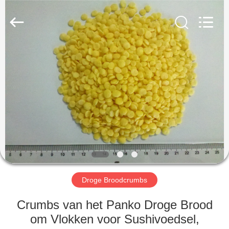
MARK
FOODS
TRADING
CO.,LTD..
All
Rights
Reserved.
THUIS
PRODUCTEN
OVER
ONS
FABRIEKSTOUR
Droge Broodcrumbs
KWALITEITSCONTROLE
Crumbs van het Panko Droge Brood
om Vlokken voor Sushivoedsel,