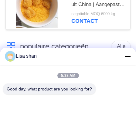
uit China | Aangepaste
formule en private label
negotiable MOQ:6000 kg
CONTACT
populaire categorieën
Alle
Lisa shan
Japanse
Droge Broodcrumbs
broodcrumbs
5:38 AM
Good day, what product are you looking for?
Gehele het
Geroosterd Zeewier
Broodcrumbs van
Nori
Tarwepanko
Zuiver Wasabi-
Droge
Poeder
Wortelspaanders