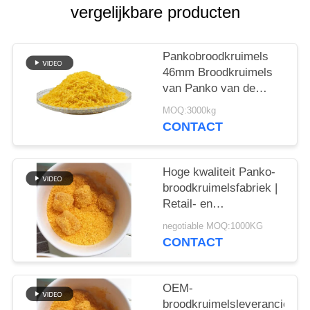
SITEMAP
vergelijkbare producten
PRIVACYBELEID
Pankobroodkruimels
46mm Broodkruimels
van Panko van de
Naaldvorm Gele
MOQ:3000kg
CONTACT
Hoge kwaliteit Panko-
broodkruimelsfabriek |
Retail- en
bulkverpakkingsopties
negotiable MOQ:1000KG
CONTACT
OEM-
broodkruimelsleverancier