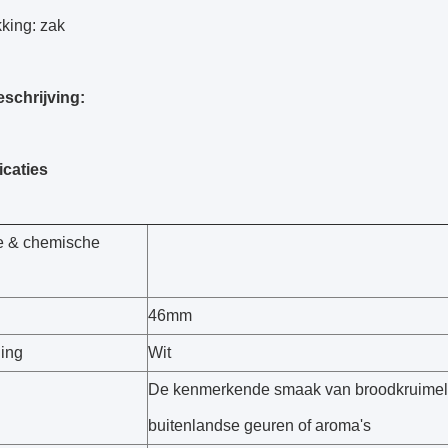
king: zak
eschrijving:
icaties
ke & chemische
46mm
ning
Wit
De kenmerkende smaak van broodkruimel
buitenlandse geuren of aroma's