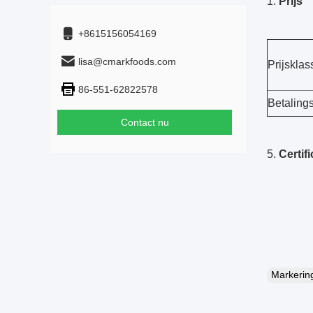
Prijs
+8615156054169
lisa@cmarkfoods.com
Prijsklas
86-551-62822578
Betalings
Contact nu
5.
Certifi
Markeri