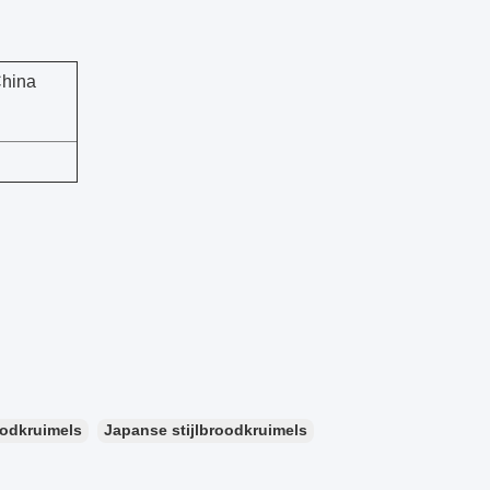
China
odkruimels
Japanse stijlbroodkruimels