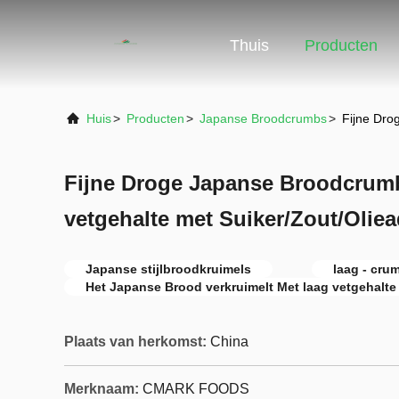
Thuis
Producten
Huis
>
Producten
>
Japanse Broodcrumbs
>
Fijne Dro
Fijne Droge Japanse Broodcrum
vetgehalte met Suiker/Zout/Oliea
Japanse stijlbroodkruimels
laag - cru
Het Japanse Brood verkruimelt Met laag vetgehalte
Plaats van herkomst:
China
Merknaam:
CMARK FOODS