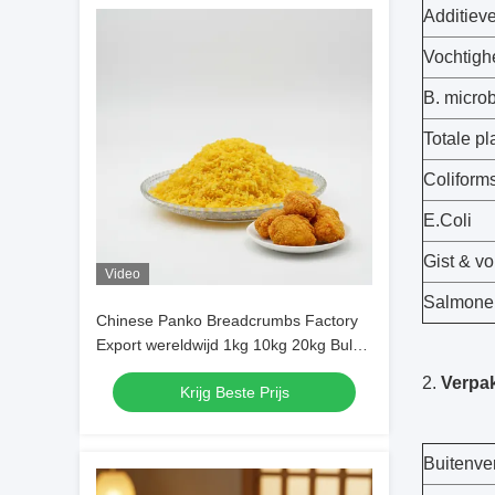
Additiev
Vochtigh
B. micro
Totale pl
Coliform
E.Coli
Gist & v
Video
Salmonel
Chinese Panko Breadcrumbs Factory
Export wereldwijd 1kg 10kg 20kg Bulk
Packaging
2.
Verpa
Krijg Beste Prijs
Buitenve