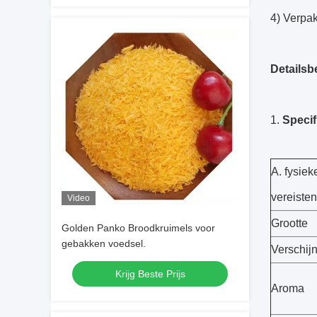
4) Verpak
Detailsb
Specif
A. fysie
vereisten
Video
Grootte
Golden Panko Broodkruimels voor
gebakken voedsel.
Verschij
Krijg Beste Prijs
Aroma