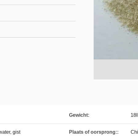
Gewicht:
18l
ater, gist
Plaats of oorsprong::
Ch