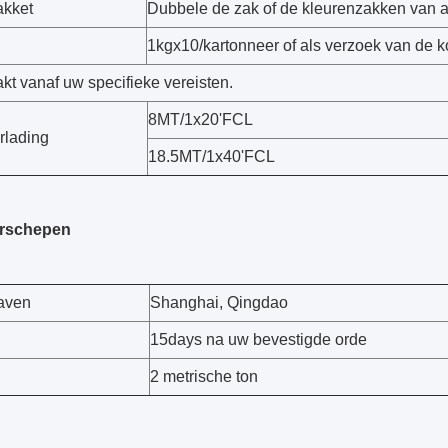
akket
Dubbele de zak of de kleurenzakken van al
1kgx10/kartonneer of als verzoek van de 
kt vanaf uw specifieke vereisten.
8MT/1x20'FCL
rlading
18.5MT/1x40'FCL
erschepen
aven
Shanghai, Qingdao
15days na uw bevestigde orde
2 metrische ton