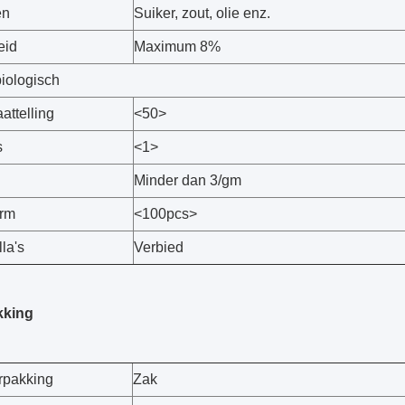
en
Suiker, zout, olie enz.
eid
Maximum 8%
biologisch
aattelling
<50>
s
<1>
Minder dan 3/gm
orm
<100pcs>
la's
Verbied
kking
rpakking
Zak