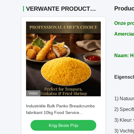
Produc
VERWANTE PRODUCTEN
Onze pro
Amercian
Naam: He
Eigensc
Video
1) Natuur
Industriële Bulk Panko Breadcrumbs
2) Specif
fabrikant 10kg Food Service
verpakking
3) Kleur: 
Krijg Beste Prijs
3) Vocht