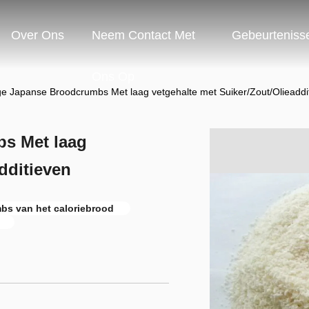
Over Ons
Neem Contact Met
Gebeurteniss
Ons Op
ge Japanse Broodcrumbs Met laag vetgehalte met Suiker/Zout/Olieaddi
bs Met laag
dditieven
mbs van het caloriebrood