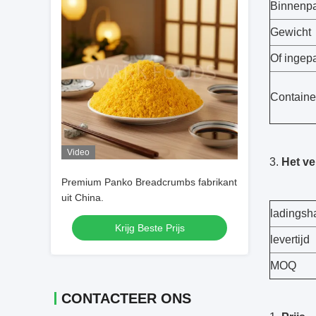
Binnenp
Gewicht
Of ingepa
Containe
Video
3.
Het v
Premium Panko Breadcrumbs fabrikant
uit China.
ladingsh
Krijg Beste Prijs
levertijd
MOQ
CONTACTEER ONS