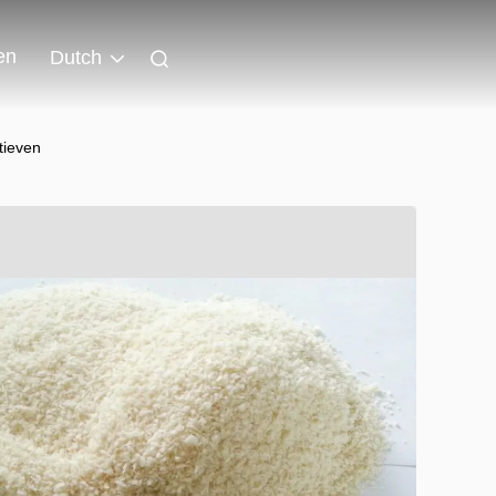
en
Dutch
tieven