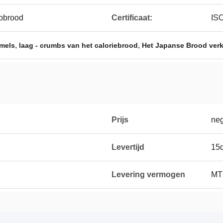
obrood
Certificaat:
IS
,
,
imels
laag - crumbs van het caloriebrood
Het Japanse Brood verk
Prijs
neg
Levertijd
15d
Levering vermogen
MT