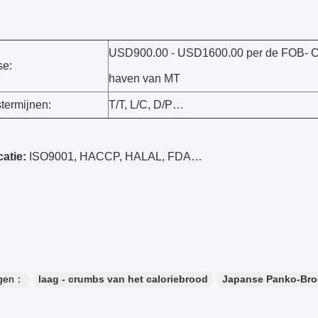
USD900.00 - USD1600.00 per de FOB- 
se:
haven van MT
termijnen:
T/T, L/C, D/P…
catie:
ISO9001, HACCP, HALAL, FDA…
ngen：
laag - crumbs van het caloriebrood
Japanse Panko-Bro