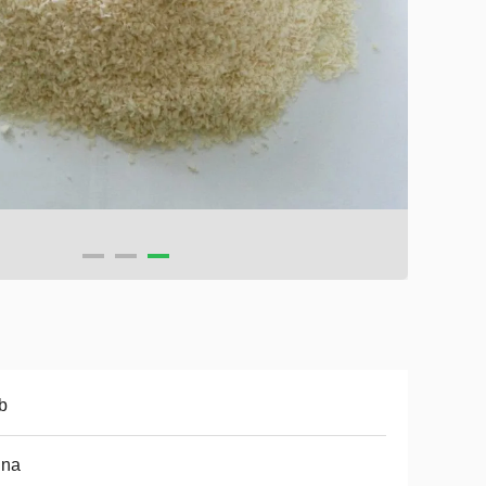
b
ina