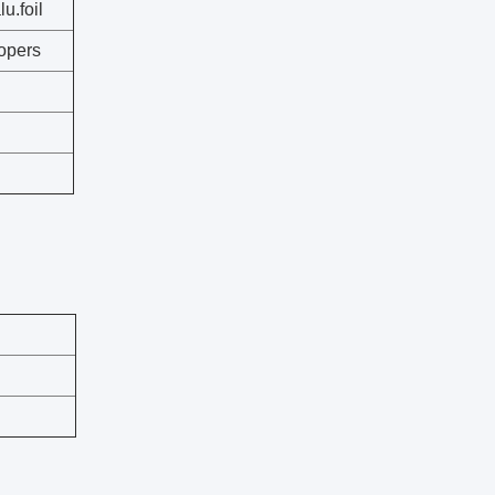
u.foil
kopers