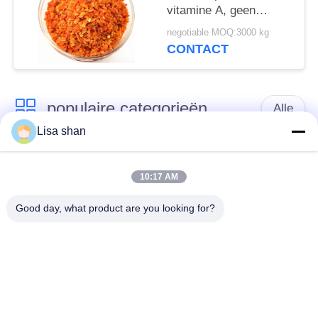
vitamine A, geen
conserveringsmiddelen
negotiable MOQ:3000 kg
en een heldere oranje
CONTACT
kleur - gedroogde
wortelvlokken
populaire categorieën
Alle
Lisa shan
Japanse
Droge Broodcrumbs
broodcrumbs
10:17 AM
Good day, what product are you looking for?
Gehele het
Geroosterd Zeewier
Broodcrumbs van
Nori
Tarwepanko
Zuiver Wasabi-
Droge
Poeder
Wortelspaanders