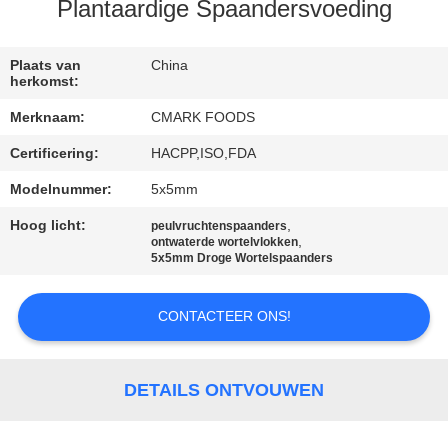
NEEM
Plantaardige Spaandersvoeding
CONTACT
MET
Plaats van
China
herkomst:
ONS
Merknaam:
CMARK FOODS
OP
Certificering:
HACPP,ISO,FDA
Modelnummer:
5x5mm
NIEUWS
Hoog licht:
,
peulvruchtenspaanders
,
ontwaterde wortelvlokken
GEVALLEN
5x5mm Droge Wortelspaanders
CONTACTEER ONS!
VRAAG
EEN
OFFERTE
DETAILS ONTVOUWEN