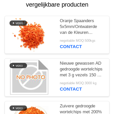
SITEMAP
vergelijkbare producten
PRIVACYBELEID
Oranje Spaanders
5x5mm/Ontwaterde
van de Kleuren
Peulvrucht
negotiable MOQ:500kgs
Plantaardige Vlokken
CONTACT
Nieuwe gewassen AD
gedroogde wortelchips
met 3 g vezels 150 mg
natrium en 90 kcal
negotiable MOQ:3000 kg
Ideaal voor de
CONTACT
detailhandel en export
van voedseldiensten
Zuivere gedroogde
wortelchips met 200%