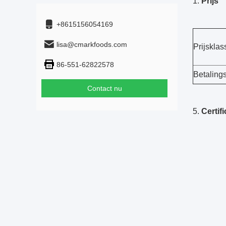
Prijs
+8615156054169
lisa@cmarkfoods.com
Prijsklas
86-551-62822578
Betalings
Contact nu
5.
Certifi