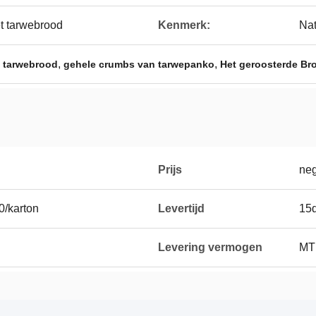
t tarwebrood
Kenmerk:
Nat
,
,
t tarwebrood
gehele crumbs van tarwepanko
Het geroosterde Br
Prijs
neg
0/karton
Levertijd
15d
Levering vermogen
MT