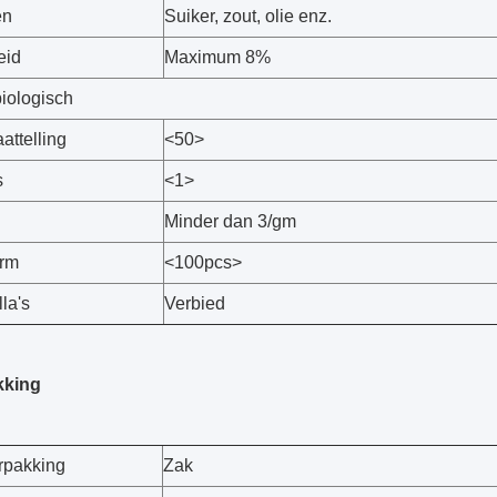
en
Suiker, zout, olie enz.
eid
Maximum 8%
biologisch
aattelling
<50>
s
<1>
Minder dan 3/gm
orm
<100pcs>
la's
Verbied
kking
rpakking
Zak