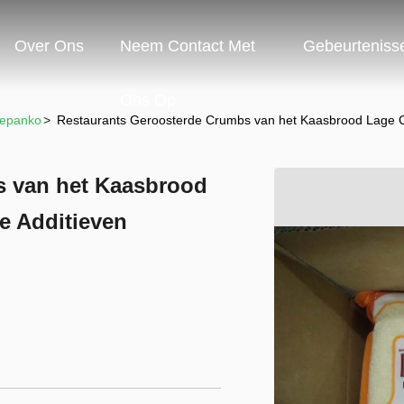
Over Ons
Neem Contact Met
Gebeurteniss
Ons Op
wepanko
>
Restaurants Geroosterde Crumbs van het Kaasbrood Lage Ca
s van het Kaasbrood
e Additieven