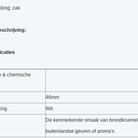
king: zak
eschrijving:
icaties
ke & chemische
46mm
ning
Wit
De kenmerkende smaak van broodkruimel
buitenlandse geuren of aroma's