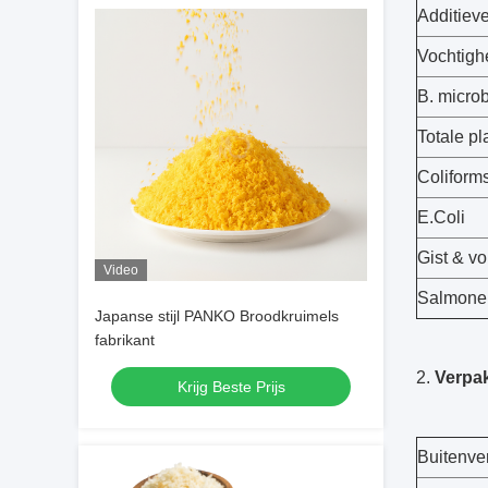
Additiev
Vochtigh
B. micro
Totale pl
Coliform
E.Coli
Gist & v
Video
Salmonel
Japanse stijl PANKO Broodkruimels
fabrikant
2.
Verpa
Krijg Beste Prijs
Buitenve