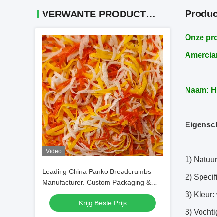
Produc
VERWANTE PRODUCTEN
Onze pro
Amercian
Naam: H
Eigensc
Video
1) Natuur
Leading China Panko Breadcrumbs
2) Specif
Manufacturer. Custom Packaging &
OEM Productie
3) Kleur: 
Krijg Beste Prijs
3) Vocht