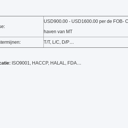
USD900.00 - USD1600.00 per de FOB- 
se:
haven van MT
termijnen:
T/T, L/C, D/P…
catie:
ISO9001, HACCP, HALAL, FDA…