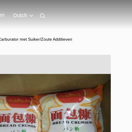
en
Dutch
rburator met Suiker/Zoute Additieven