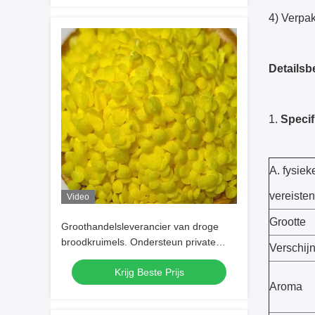
4) Verpak
Detailsb
Specif
A. fysie
vereisten
Video
Grootte
Groothandelsleverancier van droge
broodkruimels. Ondersteun private
Verschij
label en maatmaten.
Krijg Beste Prijs
Aroma