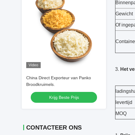
Binnenp
Gewicht
Of ingepa
Containe
Video
3.
Het v
China Direct Exporteur van Panko
Broodkruimels.
ladingsh
Krijg Beste Prijs
levertijd
MOQ
CONTACTEER ONS