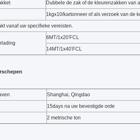
akket
Dubbele de zak of de kleurenzakken van al
1kgx10/kartonneer of als verzoek van de 
kt vanaf uw specifieke vereisten.
6MT/1x20'FCL
rlading
14MT/1x40'FCL
erschepen
aven
Shanghai, Qingdao
15days na uw bevestigde orde
2 metrische ton