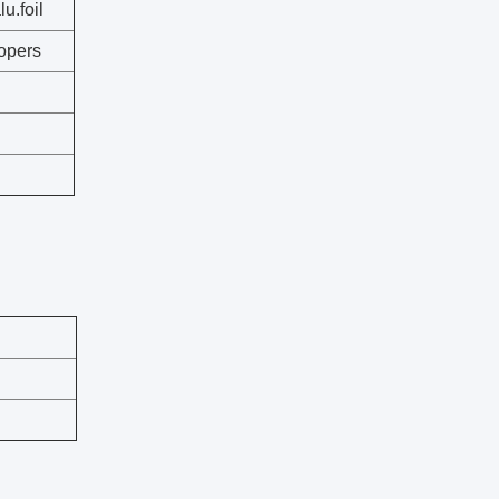
u.foil
kopers