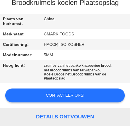
NEEM
Broodkruimels koelen Plaatsopslag
CONTACT
MET
Plaats van
China
herkomst:
ONS
Merknaam:
CMARK FOODS
OP
Certificering:
HACCP, ISO,KOSHER
Modelnummer:
5MM
NIEUWS
Hoog licht:
,
crumbs van het panko knapperige brood
,
het broodcrumbs van tarwepanko
GEVALLEN
Koele Droge het Broodcrumbs van de
Plaatsopslag
VRAAG
CONTACTEER ONS!
EEN
OFFERTE
DETAILS ONTVOUWEN