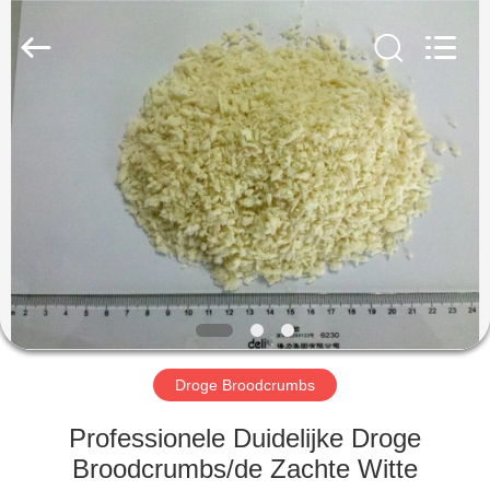
MARK
FOODS
TRADING
CO.,LTD..
All
Rights
Reserved.
THUIS
PRODUCTEN
OVER
ONS
FABRIEKSTOUR
Droge Broodcrumbs
KWALITEITSCONTROLE
Professionele Duidelijke Droge
Broodcrumbs/de Zachte Witte