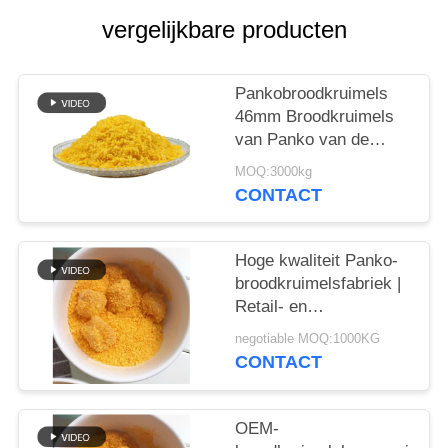
SITEMAP
vergelijkbare producten
PRIVACYBELEID
Pankobroodkruimels
46mm Broodkruimels
van Panko van de
Naaldvorm Gele
MOQ:3000kg
CONTACT
Hoge kwaliteit Panko-
broodkruimelsfabriek |
Retail- en
bulkverpakkingsopties
negotiable MOQ:1000KG
CONTACT
OEM-