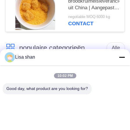
broodkruimelsleverancier
uit China | Aangepaste
formule en private label
negotiable MOQ:6000 kg
CONTACT
populaire categorieën
Alle
Lisa shan
Japanse
Droge Broodcrumbs
broodcrumbs
10:02 PM
Good day, what product are you looking for?
Gehele het
Geroosterd Zeewier
Broodcrumbs van
Nori
Tarwepanko
Zuiver Wasabi-
Droge
Poeder
Wortelspaanders