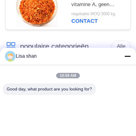
vitamine A, geen
conserveringsmiddelen
negotiable MOQ:3000 kg
en een heldere oranje
CONTACT
kleur - gedroogde
wortelvlokken
populaire categorieën
Alle
Lisa shan
Japanse
Droge Broodcrumbs
broodcrumbs
10:59 AM
Good day, what product are you looking for?
Gehele het
Geroosterd Zeewier
Broodcrumbs van
Nori
Tarwepanko
Zuiver Wasabi-
Droge
Poeder
Wortelspaanders