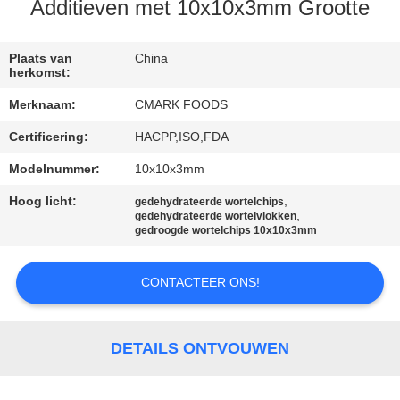
NEEM
Additieven met 10x10x3mm Grootte
CONTACT
MET
Plaats van
China
herkomst:
ONS
Merknaam:
CMARK FOODS
OP
Certificering:
HACPP,ISO,FDA
Modelnummer:
10x10x3mm
NIEUWS
Hoog licht:
,
gedehydrateerde wortelchips
,
gedehydrateerde wortelvlokken
GEVALLEN
gedroogde wortelchips 10x10x3mm
CONTACTEER ONS!
VRAAG
EEN
OFFERTE
DETAILS ONTVOUWEN