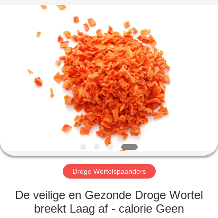
MARK
FOODS
TRADING
CO.,LTD..
All
Rights
Reserved.
THUIS
PRODUCTEN
OVER
ONS
FABRIEKSTOUR
Droge Wortelspaanders
KWALITEITSCONTROLE
De veilige en Gezonde Droge Wortel
breekt Laag af - calorie Geen