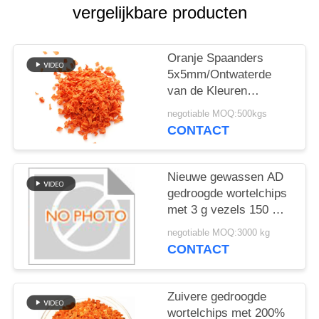
SITEMAP
vergelijkbare producten
PRIVACYBELEID
Oranje Spaanders
5x5mm/Ontwaterde
van de Kleuren
Peulvrucht
negotiable MOQ:500kgs
Plantaardige Vlokken
CONTACT
Nieuwe gewassen AD
gedroogde wortelchips
met 3 g vezels 150 mg
natrium en 90 kcal
negotiable MOQ:3000 kg
Ideaal voor de
CONTACT
detailhandel en export
van voedseldiensten
Zuivere gedroogde
wortelchips met 200%