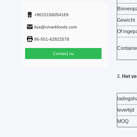
Binnenp
+8615156054169
Gewicht
lisa@cmarkfoods.com
Of ingepa
86-551-62822578
Containe
Contact nu
3.
Het v
ladingsh
levertijd
MOQ