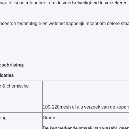
 kwaliteitscontrolebeheer om de voedselveiligheid te verzekere
nceerde technologie en wetenschappelijk recept om betere smaa
eschrijving:
icaties
ke & chemische
100-120mesh of als verzoek van de koper
ning
Groen
De kenmerkende smaak van wasabi, gee