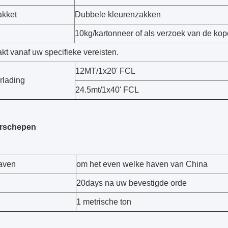
akket
Dubbele kleurenzakken
10kg/kartonneer of als verzoek van de kop
kt vanaf uw specifieke vereisten.
12MT/1x20' FCL
rlading
24.5mt/1x40' FCL
erschepen
aven
om het even welke haven van China
20days na uw bevestigde orde
1 metrische ton