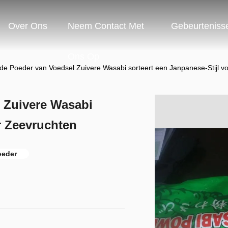
Over Ons
Neem Contact Met
Gebeurteniss
Ons Op
de Poeder van Voedsel Zuivere Wasabi sorteert een Janpanese-Stijl v
 Zuivere Wasabi
r Zeevruchten
oeder