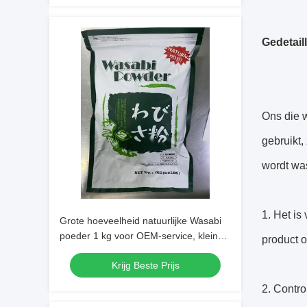
Gedetail
Ons die w
gebruikt
wordt wa
1. Het is
Grote hoeveelheid natuurlijke Wasabi
poeder 1 kg voor OEM-service, kleine
product o
bestelling aanvaardbaar
Krijg Beste Prijs
2. Contro