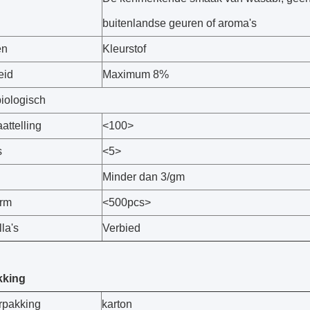
buitenlandse geuren of aroma's
en
Kleurstof
eid
Maximum 8%
biologisch
aattelling
<100>
s
<5>
Minder dan 3/gm
orm
<500pcs>
la's
Verbied
kking
rpakking
karton