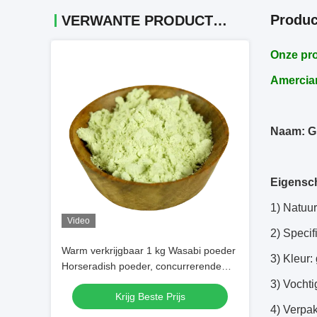
Produc
VERWANTE PRODUCTEN
Onze pro
Amercian
Naam: G
Eigensc
1) Natuur
Video
2) Speci
Warm verkrijgbaar 1 kg Wasabi poeder
3) Kleur:
Horseradish poeder, concurrerende
prijs
3) Vocht
Krijg Beste Prijs
4) Verpak