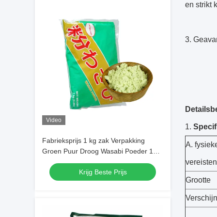
en strikt
3. Geava
Detailsb
Video
1.
Specif
Fabrieksprijs 1 kg zak Verpakking
A. fysie
Groen Puur Droog Wasabi Poeder 100
mesh
vereisten
Krijg Beste Prijs
Grootte
Verschij