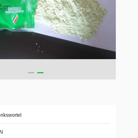
rikswortel
N