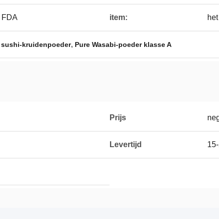
, FDA
item:
het
,
,
sushi-kruidenpoeder
Pure Wasabi-poeder klasse A
Prijs
neg
Levertijd
15