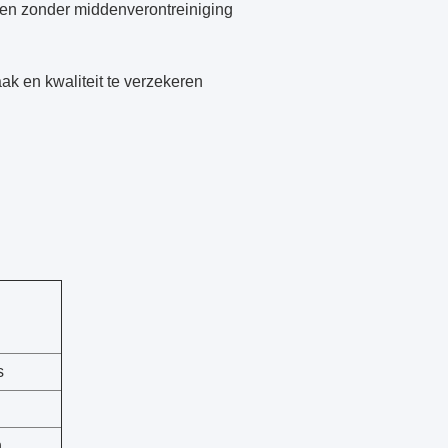
n en zonder middenverontreiniging
k en kwaliteit te verzekeren
s
n