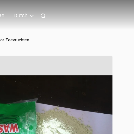
en
Dutch
oor Zeevruchten