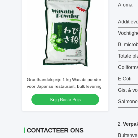
Aroma
Additiev
Vochtigh
B. micro
Totale pl
Coliform
E.Coli
Groothandelsprijs 1 kg Wasabi poeder
voor Japanse restaurant, bulk levering
Gist & v
Krijg Beste Prijs
Salmonel
2.
Verpa
CONTACTEER ONS
Buitenve