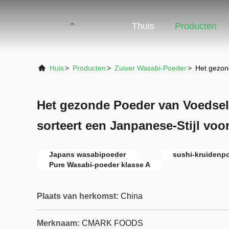
Thuis
Producten
Huis
>
Producten
>
Zuiver Wasabi-Poeder
>
Het gezon
Het gezonde Poeder van Voedsel
sorteert een Janpanese-Stijl voo
Japans wasabipoeder
sushi-kruidenp
Pure Wasabi-poeder klasse A
Plaats van herkomst:
China
Merknaam:
CMARK FOODS