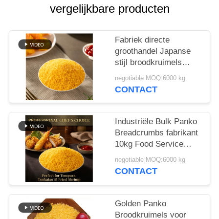
SITEMAP
vergelijkbare producten
PRIVACYBELEID
Fabriek directe
groothandel Japanse
stijl broodkruimels
bulkverpakking Panko
negotiable MOQ:6000 kg
broodkruimels HACCP-
CONTACT
gecertificeerd
Industriële Bulk Panko
Breadcrumbs fabrikant
10kg Food Service
verpakking
negotiable MOQ:6000 kg
CONTACT
Golden Panko
Broodkruimels voor