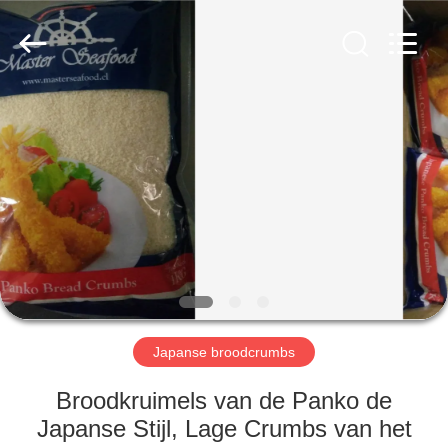
MARK
FOODS
TRADING
CO.,LTD..
All
Rights
Reserved.
THUIS
PRODUCTEN
OVER
ONS
FABRIEKSTOUR
Japanse broodcrumbs
KWALITEITSCONTROLE
Broodkruimels van de Panko de
Japanse Stijl, Lage Crumbs van het