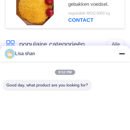
gebakken voedsel.
negotiable MOQ:6000 kg
CONTACT
populaire categorieën
Alle
Lisa shan
Japanse
Droge Broodcrumbs
broodcrumbs
9:52 PM
Good day, what product are you looking for?
Gehele het
Geroosterd Zeewier
Broodcrumbs van
Nori
Tarwepanko
Zuiver Wasabi-
Droge
Poeder
Wortelspaanders