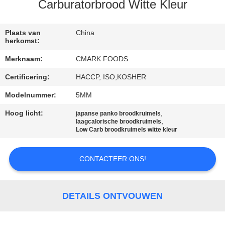
NEEM
Carburatorbrood Witte Kleur
CONTACT
MET
Plaats van
China
herkomst:
ONS
Merknaam:
CMARK FOODS
OP
Certificering:
HACCP, ISO,KOSHER
Modelnummer:
5MM
NIEUWS
Hoog licht:
,
japanse panko broodkruimels
,
laagcalorische broodkruimels
GEVALLEN
Low Carb broodkruimels witte kleur
CONTACTEER ONS!
VRAAG
EEN
OFFERTE
DETAILS ONTVOUWEN