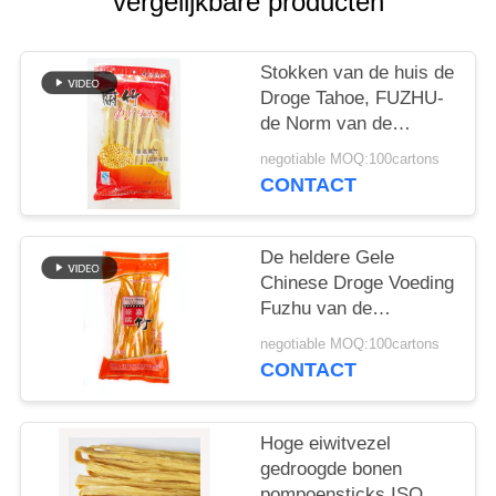
vergelijkbare producten
SITEMAP
PRIVACYBELEID
Stokken van de huis de
Droge Tahoe, FUZHU-
de Norm van de
SojaTahoe ISO HACCP
negotiable MOQ:100cartons
CONTACT
De heldere Gele
Chinese Droge Voeding
Fuzhu van de
Tahoestok voor
negotiable MOQ:100cartons
Restaurant
CONTACT
Hoge eiwitvezel
gedroogde bonen
pompoensticks ISO