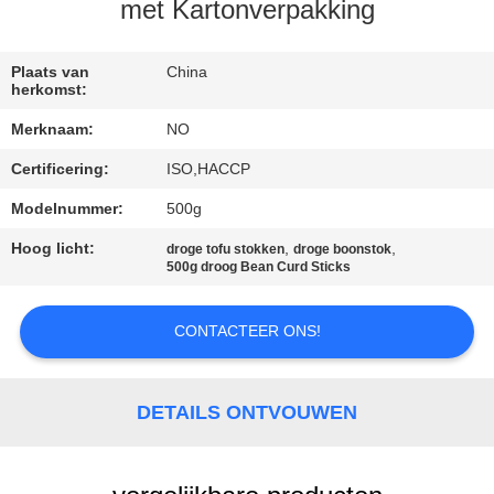
NEEM
met Kartonverpakking
CONTACT
MET
Plaats van
China
herkomst:
ONS
Merknaam:
NO
OP
Certificering:
ISO,HACCP
Modelnummer:
500g
NIEUWS
Hoog licht:
,
,
droge tofu stokken
droge boonstok
500g droog Bean Curd Sticks
GEVALLEN
CONTACTEER ONS!
VRAAG
EEN
DETAILS ONTVOUWEN
OFFERTE