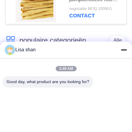
HACCP gecertificeerd
negotiable MOQ:1000KG
met max 15% vocht
CONTACT
Tofu huid Yuba sticks
populaire categorieën
Alle
Lisa shan
Japanse
Droge Broodcrumbs
broodcrumbs
2:49 AM
Good day, what product are you looking for?
Gehele het
Geroosterd Zeewier
Broodcrumbs van
Nori
Tarwepanko
Zuiver Wasabi-
Droge
Poeder
Wortelspaanders