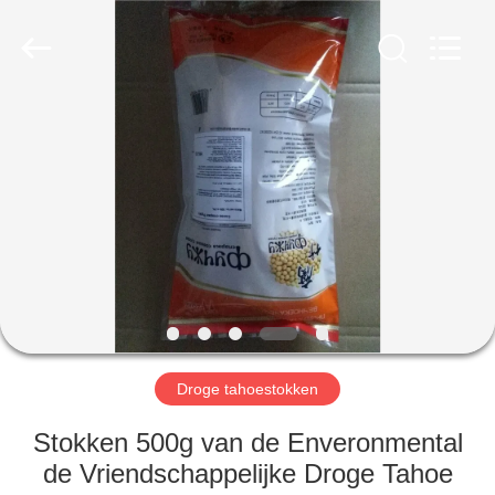
MARK
FOODS
TRADING
CO.,LTD..
All
Rights
Reserved.
THUIS
PRODUCTEN
OVER
ONS
FABRIEKSTOUR
Droge tahoestokken
KWALITEITSCONTROLE
Stokken 500g van de Enveronmental
de Vriendschappelijke Droge Tahoe