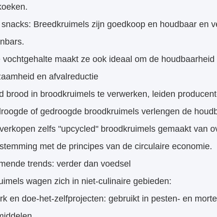
koeken.
in snacks: Breedkruimels zijn goedkoop en houdbaar en 
enbars.
e vochtgehalte maakt ze ook ideaal om de houdbaarheid 
zaamheid en afvalreductie
 brood in broodkruimels te verwerken, leiden producente
droogde of gedroogde broodkruimels verlengen de houdba
erkopen zelfs "upcycled" broodkruimels gemaakt van over
stemming met de principes van de circulaire economie.
mende trends: verder dan voedsel
imels wagen zich in niet-culinaire gebieden:
 en doe-het-zelfprojecten: gebruikt in pesten- en morteli
pmiddelen.