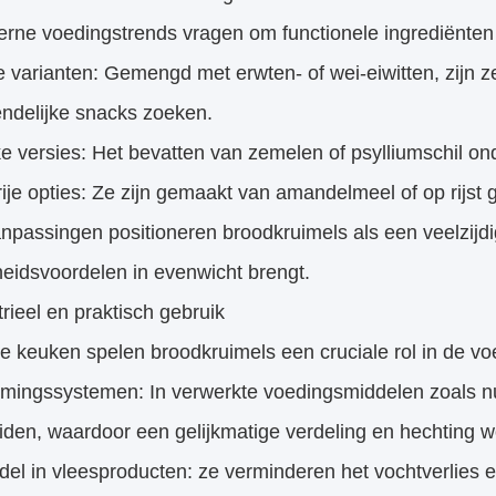
rne voedingstrends vragen om functionele ingrediënten
ke varianten: Gemengd met erwten- of wei-eiwitten, zijn z
endelijke snacks zoeken.
ke versies: Het bevatten van zemelen of psylliumschil ond
ije opties: Ze zijn gemaakt van amandelmeel of op rijst 
npassingen positioneren broodkruimels als een veelzijd
eidsvoordelen in evenwicht brengt.
trieel en praktisch gebruik
e keuken spelen broodkruimels een cruciale rol in de vo
mingssystemen: In verwerkte voedingsmiddelen zoals nug
iden, waardoor een gelijkmatige verdeling en hechting 
el in vleesproducten: ze verminderen het vochtverlies 