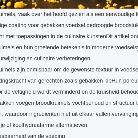
uimels, vaak over het hoofd gezien als een eenvoudige 
ige coating voor gebakken voedsel.gedroogde broodstukk
nt met toepassingen in de culinaire kunstenDit artikel on
uimels en hun groeiende betekenis in moderne voedsel
urwijziging en culinaire verbeteringen
imels zijn onmisbaar om de gewenste textuur in voedsel 
ingskracht van gerechten zoals gebakken kipHun poreuze 
 de vettigheid wordt verminderd en de kruisheid behoude
 bakken voegen broodkruimels vochtbehoud en structuur 
, waardoor ingrediënten niet uit elkaar vallen.vervangin
ije of koolhydraatarme alternatieven.
asbaarheid van de voeding