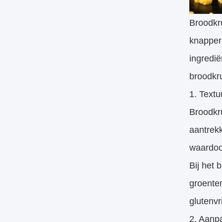
Broodkr
knapper
ingredië
broodkr
1. Textu
Broodkru
aantrekk
waardoor
Bij het
groenten
glutenvr
2. Aanp