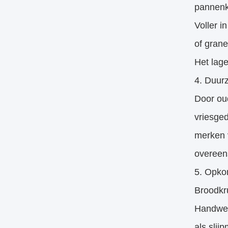
pannen
Voller 
of gran
Het lag
4. Duur
Door oud
vriesge
merken v
overeen
5. Opko
Broodkru
Handwerk
als slij