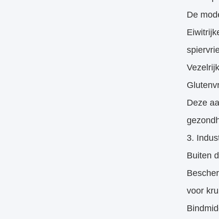
De mode
Eiwitrij
spiervri
Vezelrij
Glutenvr
Deze aa
gezondh
3. Indus
Buiten d
Bescher
voor kru
Bindmidd