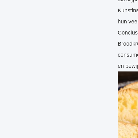
Kunstin
hun veel
Conclus
Broodkru
consumen
en bewi