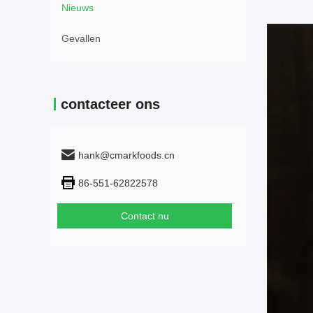
Nieuws
Gevallen
contacteer ons
hank@cmarkfoods.cn
86-551-62822578
Contact nu