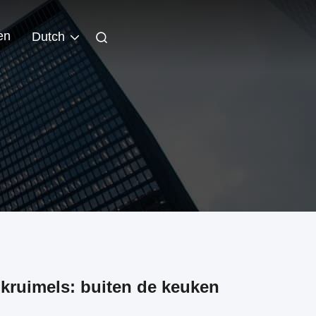
en
Dutch
dkruimels: buiten de keuken