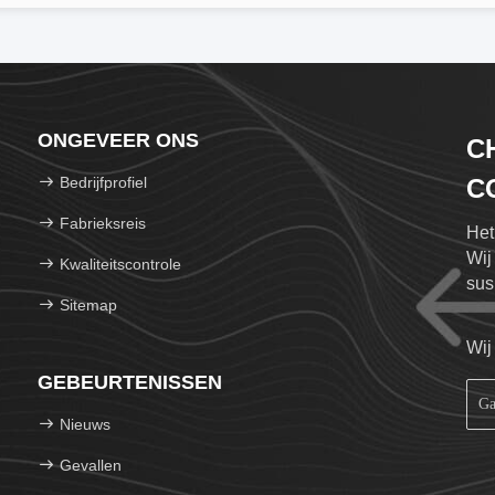
ONGEVEER ONS
C
Bedrijfprofiel
CO
Fabrieksreis
Het
Wij
Kwaliteitscontrole
sus
Sitemap
cert
Wij
GEBEURTENISSEN
Nieuws
Gevallen