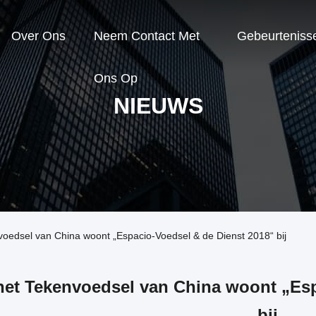
Over Ons
Neem Contact Met
Gebeurteniss
Ons Op
NIEUWS
voedsel van China woont „Espacio-Voedsel & de Dienst 2018“ bij
het Tekenvoedsel van China woont „Esp
bij