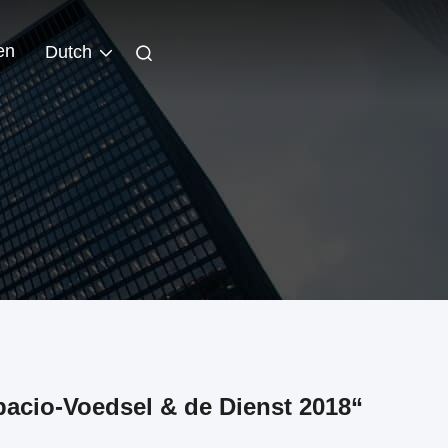
en
Dutch
acio-Voedsel & de Dienst 2018“