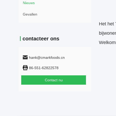
Nieuws
Gevallen
Het het
bijwone
contacteer ons
Welkom 
hank@cmarkfoods.cn
86-551-62822578
Contact nu