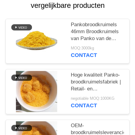
SITEMAP
vergelijkbare producten
PRIVACYBELEID
Pankobroodkruimels
46mm Broodkruimels
van Panko van de
Naaldvorm Gele
MOQ:3000kg
CONTACT
Hoge kwaliteit Panko-
broodkruimelsfabriek |
Retail- en
bulkverpakkingsopties
negotiable MOQ:1000KG
CONTACT
OEM-
broodkruimelsleverancier