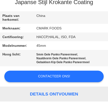
NEEM
Japanse Stijl Krokante Coating
CONTACT
MET
Plaats van
China
herkomst:
ONS
Merknaam:
CMARK FOODS
OP
Certificering:
HACCP,HALAL, ISO, FDA
Modelnummer:
45mm
NIEUWS
Hoog licht:
,
5mm Gele Panko Paneermeel
,
Naaldvorm Gele Panko Paneermeel
GEVALLEN
Gebakken Kip Gele Panko Paneermeel
CONTACTEER ONS!
VRAAG
EEN
OFFERTE
DETAILS ONTVOUWEN