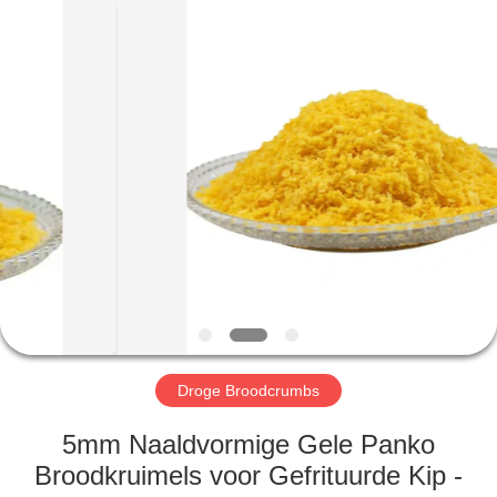
MARK
FOODS
TRADING
CO.,LTD..
All
Rights
Reserved.
THUIS
PRODUCTEN
OVER
ONS
FABRIEKSTOUR
Droge Broodcrumbs
KWALITEITSCONTROLE
5mm Naaldvormige Gele Panko
Broodkruimels voor Gefrituurde Kip -