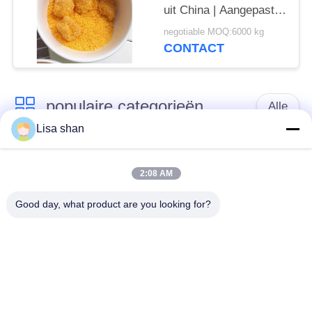
uit China | Aangepaste
formule en private label
negotiable MOQ:6000 kg
CONTACT
populaire categorieën
Alle
Lisa shan
Japanse
Droge Broodcrumbs
broodcrumbs
2:08 AM
Good day, what product are you looking for?
Gehele het
Geroosterd Zeewier
Broodcrumbs van
Nori
Tarwepanko
Zuiver Wasabi-
Droge
Poeder
Wortelspaanders