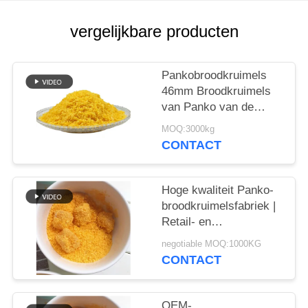
SITEMAP
vergelijkbare producten
PRIVACYBELEID
Pankobroodkruimels
46mm Broodkruimels
van Panko van de
Naaldvorm Gele
MOQ:3000kg
CONTACT
Hoge kwaliteit Panko-
broodkruimelsfabriek |
Retail- en
bulkverpakkingsopties
negotiable MOQ:1000KG
CONTACT
OEM-