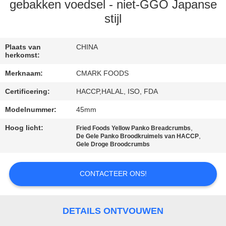
NEEM
gebakken voedsel - niet-GGO Japanse
CONTACT
stijl
MET
Plaats van
CHINA
ONS
herkomst:
OP
Merknaam:
CMARK FOODS
Certificering:
HACCP,HALAL, ISO, FDA
NIEUWS
Modelnummer:
45mm
Hoog licht:
,
GEVALLEN
Fried Foods Yellow Panko Breadcrumbs
,
De Gele Panko Broodkruimels van HACCP
Gele Droge Broodcrumbs
VRAAG
CONTACTEER ONS!
EEN
OFFERTE
DETAILS ONTVOUWEN