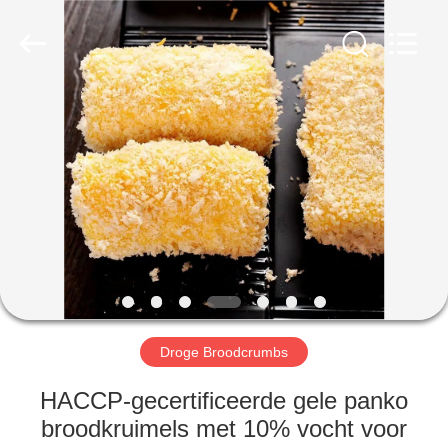
MARK
FOODS
TRADING
CO.,LTD..
All
Rights
Reserved.
THUIS
PRODUCTEN
OVER
ONS
FABRIEKSTOUR
Droge Broodcrumbs
KWALITEITSCONTROLE
HACCP-gecertificeerde gele panko
broodkruimels met 10% vocht voor