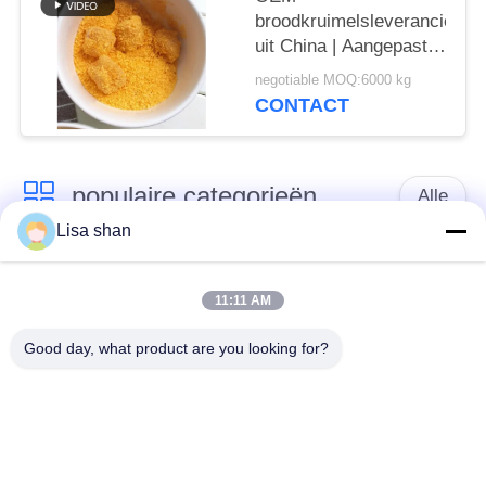
broodkruimelsleverancier
uit China | Aangepaste
formule en private label
negotiable MOQ:6000 kg
CONTACT
populaire categorieën
Alle
Lisa shan
Japanse
Droge Broodcrumbs
broodcrumbs
11:11 AM
Good day, what product are you looking for?
Gehele het
Geroosterd Zeewier
Broodcrumbs van
Nori
Tarwepanko
Zuiver Wasabi-
Droge