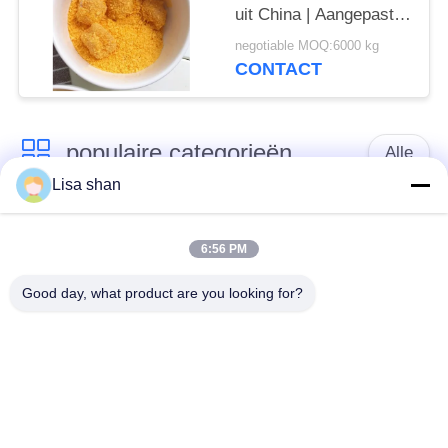
uit China | Aangepaste
formule en private label
negotiable MOQ:6000 kg
CONTACT
populaire categorieën
Alle
Lisa shan
Japanse
Droge Broodcrumbs
broodcrumbs
6:56 PM
Good day, what product are you looking for?
Gehele het
Geroosterd Zeewier
Broodcrumbs van
Nori
Tarwepanko
Zuiver Wasabi-
Droge
Poeder
Wortelspaanders