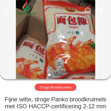
MARK
FOODS
TRADING
CO.,LTD..
All
Rights
Reserved.
THUIS
PRODUCTEN
OVER
ONS
FABRIEKSTOUR
Droge Broodcrumbs
KWALITEITSCONTROLE
Fijne witte, droge Panko broodkruimels
met ISO HACCP-certificering 2-12 mm