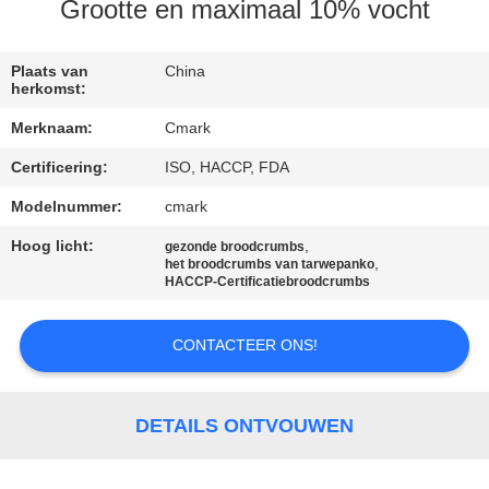
NEEM
Grootte en maximaal 10% vocht
CONTACT
MET
Plaats van
China
herkomst:
ONS
Merknaam:
Cmark
OP
Certificering:
ISO, HACCP, FDA
Modelnummer:
cmark
NIEUWS
Hoog licht:
,
gezonde broodcrumbs
,
het broodcrumbs van tarwepanko
GEVALLEN
HACCP-Certificatiebroodcrumbs
CONTACTEER ONS!
VRAAG
EEN
OFFERTE
DETAILS ONTVOUWEN