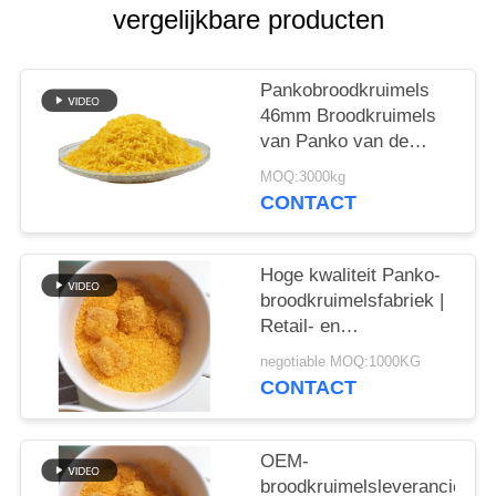
SITEMAP
vergelijkbare producten
PRIVACYBELEID
Pankobroodkruimels
46mm Broodkruimels
van Panko van de
Naaldvorm Gele
MOQ:3000kg
CONTACT
Hoge kwaliteit Panko-
broodkruimelsfabriek |
Retail- en
bulkverpakkingsopties
negotiable MOQ:1000KG
CONTACT
OEM-
broodkruimelsleverancier