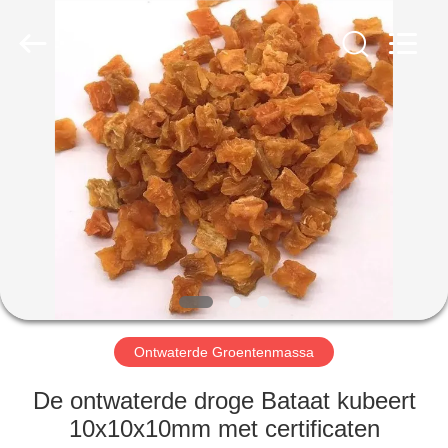
MARK
FOODS
TRADING
CO.,LTD..
All
Rights
Reserved.
THUIS
PRODUCTEN
OVER
ONS
FABRIEKSTOUR
Ontwaterde Groentenmassa
KWALITEITSCONTROLE
De ontwaterde droge Bataat kubeert
10x10x10mm met certificaten