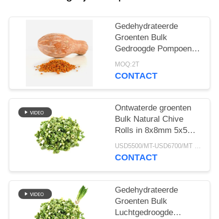
SITEMAP
Gedehydrateerde
PRIVACYBELEID
Groenten Bulk
Gedroogde Pompoen
Korrelig
MOQ:2T
Luchtgedroogde Stijl
CONTACT
Ontwaterde groenten
Bulk Natural Chive
Rolls in 8x8mm 5x5mm
3x3mm Groottes Geen
USD5500/MT-USD6700/MT MOQ:2mt
additieven Leverancier
CONTACT
Gedehydrateerde
Groenten Bulk
Luchtgedroogde