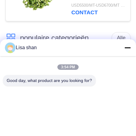
Bieslook Rollen 3*3mm
USD5500/MT-USD6700/MT MOQ:2mt
5*5mm Natuurlijke
CONTACT
Kleur Smaak Geen
Toevoegingen Max 7%
Vocht Kartonnen
populaire categorieën
Verpakking Hoge
Alle
Kwaliteit
Lisa shan
Japanse
Droge Broodcrumbs
broodcrumbs
3:54 PM
Good day, what product are you looking for?
Gehele het
Geroosterd Zeewier
Broodcrumbs van
Nori
Tarwepanko
Zuiver Wasabi-
Droge
Poeder
Wortelspaanders