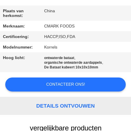
NEEM
CONTACT
Plaats van
China
herkomst:
MET
Merknaam:
CMARK FOODS
ONS
Certificering:
HACCP,ISO,FDA
OP
Modelnummer:
Korrels
NIEUWS
Hoog licht:
,
ontwaterde bataat
,
organische ontwaterde aardappels
De Bataat kubeert 10x10x10mm
GEVALLEN
CONTACTEER ONS!
VRAAG
EEN
DETAILS ONTVOUWEN
OFFERTE
vergelijkbare producten