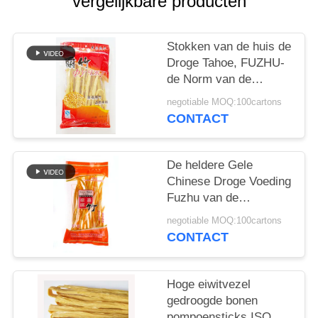
vergelijkbare producten
SITEMAP
PRIVACYBELEID
Stokken van de huis de
Droge Tahoe, FUZHU-
de Norm van de
SojaTahoe ISO HACCP
negotiable MOQ:100cartons
CONTACT
De heldere Gele
Chinese Droge Voeding
Fuzhu van de
Tahoestok voor
negotiable MOQ:100cartons
Restaurant
CONTACT
Hoge eiwitvezel
gedroogde bonen
pompoensticks ISO