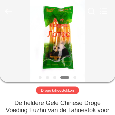
MARK
FOODS
TRADING
CO.,LTD..
All
Rights
Reserved.
THUIS
PRODUCTEN
OVER
ONS
FABRIEKSTOUR
Droge tahoestokken
KWALITEITSCONTROLE
De heldere Gele Chinese Droge
Voeding Fuzhu van de Tahoestok voor