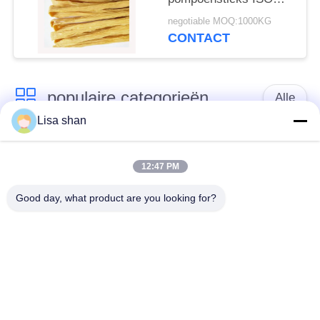
HACCP gecertificeerd
negotiable MOQ:1000KG
met max 15% vocht
CONTACT
Tofu huid Yuba sticks
populaire categorieën
Alle
Lisa shan
Japanse
Droge Broodcrumbs
broodcrumbs
12:47 PM
Good day, what product are you looking for?
Gehele het
Geroosterd Zeewier
Broodcrumbs van
Nori
Tarwepanko
Zuiver Wasabi-
Droge
Poeder
Wortelspaanders