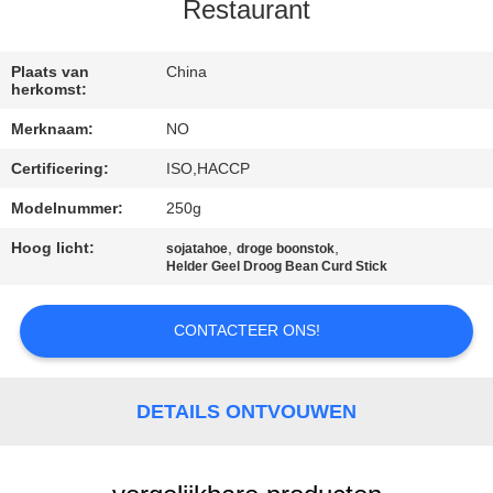
NEEM
Restaurant
CONTACT
MET
Plaats van
China
herkomst:
ONS
Merknaam:
NO
OP
Certificering:
ISO,HACCP
Modelnummer:
250g
NIEUWS
Hoog licht:
,
,
sojatahoe
droge boonstok
Helder Geel Droog Bean Curd Stick
GEVALLEN
CONTACTEER ONS!
VRAAG
EEN
DETAILS ONTVOUWEN
OFFERTE